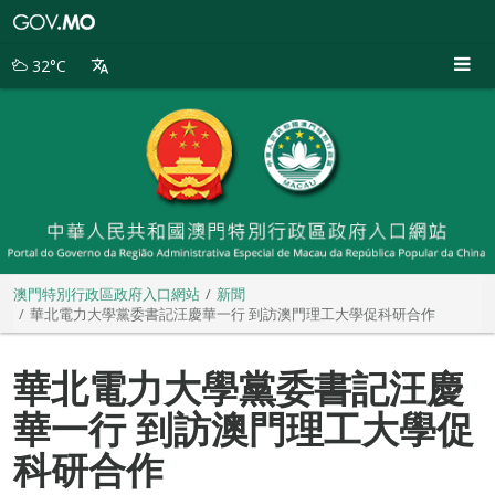
澳
門
特
32°C
別
行
政
區
政
府
入
口
網
站
澳門特別行政區政府入口網站
新聞
華北電力大學黨委書記汪慶華一行 到訪澳門理工大學促科研合作
華北電力大學黨委書記汪慶
華一行 到訪澳門理工大學促
科研合作