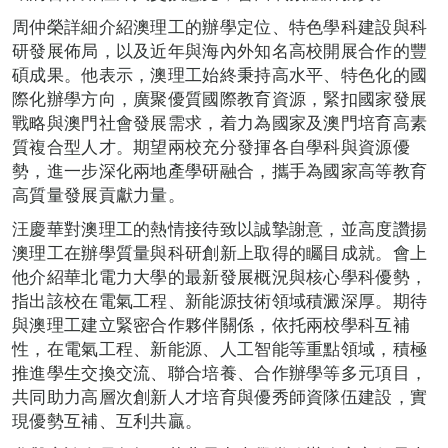
周仲榮詳細介紹澳理工的辦學定位、特色學科建設與科
研發展佈局，以及近年與海內外知名高校開展合作的豐
碩成果。他表示，澳理工始終秉持高水平、特色化的國
際化辦學方向，廣聚優質國際教育資源，緊扣國家發展
戰略與澳門社會發展需求，着力為國家及澳門培育高素
質複合型人才。期望兩校充分發揮各自學科與資源優
勢，進一步深化兩地產學研融合，攜手為國家高等教育
高質量發展貢獻力量。
汪慶華對澳理工的熱情接待致以誠摯謝意，並高度讚揚
澳理工在辦學質量與科研創新上取得的矚目成就。會上
他介紹華北電力大學的最新發展概況與核心學科優勢，
指出該校在電氣工程、新能源技術領域積澱深厚。期待
與澳理工建立緊密合作夥伴關係，依托兩校學科互補
性，在電氣工程、新能源、人工智能等重點領域，積極
推進學生交換交流、聯合培養、合作辦學等多元項目，
共同助力高層次創新人才培育與優秀師資隊伍建設，實
現優勢互補、互利共贏。