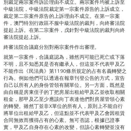
別裁定兩宗案件訴訟理由不成立。兩宗案件均被上訴至
中級法院，中級法院裁定第一宗案件原告的上訴成立，
裁定第二宗案件原告的上訴理由不成立。在第一宗案
件，澳門特別行政區不服中級法院的裁判，向終審法院
提起上訴。在第二宗案件，戊針對中級法院的裁判向終
審法院提起上訴。
終審法院合議庭分別對兩宗案件作出審理。
就第一宗案件，合議庭認為，雖然丙可能已死亡或下落
不明，且不知悉其是否有繼承人，但這並不代表甲及乙
不能作出《民法典》第1190條所規定的占有名義轉變之
行為。例如他們可以透過在報章刊登公告的方式，宣告
自己以所有人的身份管領有關單位。另一方面，既然是
由自稱是房東侄子的丁把房屋出租給甲及乙並收取相關
租金，那甲及乙至少應該向丁表達他們對房屋管領心素
的轉變。雖然丁並非X單位的所有人，原則上不能自行
將單位出租給甲及乙，但這點並不代表甲及乙會因租賃
合同無效而獲得占有的心素。無可否認，根據已證事
實，甲及乙自身存在心素的改變，但該心素轉變並沒有