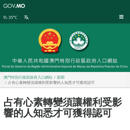
澳
門
特
35°C
別
行
政
區
政
府
入
口
網
站
澳門特別行政區政府入口網站
新聞
占有心素轉變須讓權利受影響的人知悉才可獲得認可
占有心素轉變須讓權利受影
響的人知悉才可獲得認可