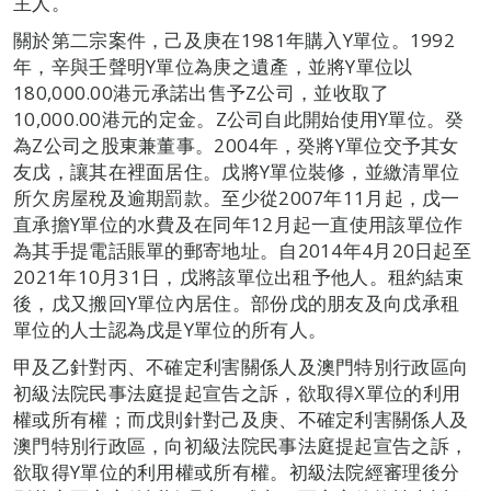
主人。
關於第二宗案件，己及庚在1981年購入Y單位。1992
年，辛與壬聲明Y單位為庚之遺產，並將Y單位以
180,000.00港元承諾出售予Z公司，並收取了
10,000.00港元的定金。Z公司自此開始使用Y單位。癸
為Z公司之股東兼董事。2004年，癸將Y單位交予其女
友戊，讓其在裡面居住。戊將Y單位裝修，並繳清單位
所欠房屋稅及逾期罰款。至少從2007年11月起，戊一
直承擔Y單位的水費及在同年12月起一直使用該單位作
為其手提電話賬單的郵寄地址。自2014年4月20日起至
2021年10月31日，戊將該單位出租予他人。租約結束
後，戊又搬回Y單位內居住。部份戊的朋友及向戊承租
單位的人士認為戊是Y單位的所有人。
甲及乙針對丙、不確定利害關係人及澳門特別行政區向
初級法院民事法庭提起宣告之訴，欲取得X單位的利用
權或所有權；而戊則針對己及庚、不確定利害關係人及
澳門特別行政區，向初級法院民事法庭提起宣告之訴，
欲取得Y單位的利用權或所有權。初級法院經審理後分