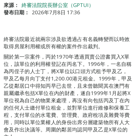
來源：
終審法院院長辦公室（GPTUI）
發布日期：
2026年7月8日 17:36
終審法院最近就兩宗涉及欲透過占有名義轉變而以時效
取得房屋利用權或所有權的案件作出裁判。
關於第一宗案件，丙於1970年透過買賣公證書買入X單
位，該單位的利用權登記在丙名下。1996年，一名自稱
為丙侄子的人士丁，將X單位以口頭方式租予甲及乙，
甲及乙每月向丁支付1,200.00港元租金。1999年，甲及
乙從鄰居口中得知丙早已去世，且未曾聽聞其在澳門有
親屬繼承包括X單位在內的財產，遂自1999年1月起將X
單位視為自己的物業來處理，再沒有向包括丙及丁在內
的任何人士繳付單位租金，並對單位進行維修和保養工
程，支付單位的水電費、管理費、政府稅項及雜費等費
用，同時以單位業權人的身份出席分層建築物所有人大
會及作出決議等。周圍的鄰居均認同甲及乙是X單位的