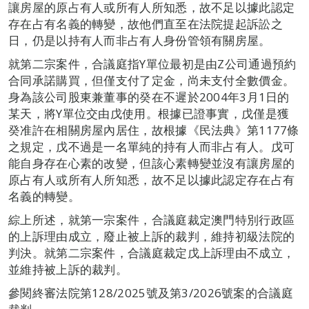
讓房屋的原占有人或所有人所知悉，故不足以據此認定
存在占有名義的轉變，故他們直至在法院提起訴訟之
日，仍是以持有人而非占有人身份管領有關房屋。
就第二宗案件，合議庭指Y單位最初是由Z公司通過預約
合同承諾購買，但僅支付了定金，尚未支付全數價金。
身為該公司股東兼董事的癸在不遲於2004年3月1日的
某天，將Y單位交由戊使用。根據已證事實，戊僅是獲
癸准許在相關房屋內居住，故根據《民法典》第1177條
之規定，戊不過是一名單純的持有人而非占有人。戊可
能自身存在心素的改變，但該心素轉變並沒有讓房屋的
原占有人或所有人所知悉，故不足以據此認定存在占有
名義的轉變。
綜上所述，就第一宗案件，合議庭裁定澳門特別行政區
的上訴理由成立，廢止被上訴的裁判，維持初級法院的
判決。就第二宗案件，合議庭裁定戊上訴理由不成立，
並維持被上訴的裁判。
參閱終審法院第128/2025號及第3/2026號案的合議庭