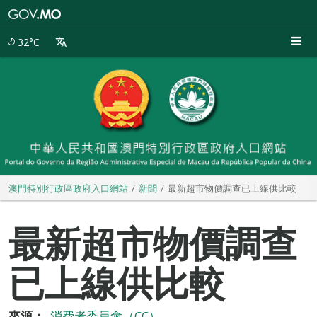
澳
門
特
32°C
別
行
政
區
政
府
入
口
網
站
澳門特別行政區政府入口網站
新聞
最新超市物價調查已上線供比較
最新超市物價調查
已上線供比較
來源：
消費者委員會（CC）