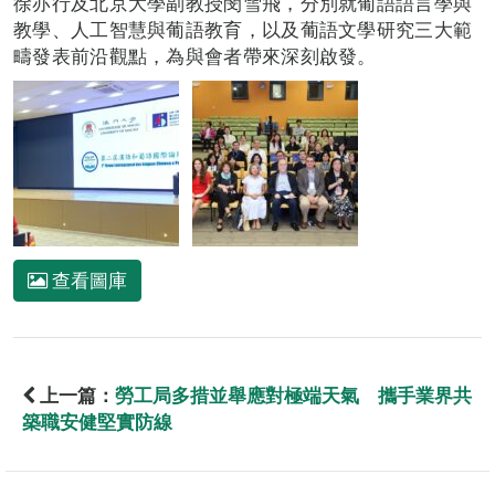
徐亦行及北京大學副教授閔雪飛，分別就葡語語言學與
教學、人工智慧與葡語教育，以及葡語文學研究三大範
疇發表前沿觀點，為與會者帶來深刻啟發。
查看圖庫
上一篇：
勞工局多措並舉應對極端天氣 攜手業界共
築職安健堅實防線