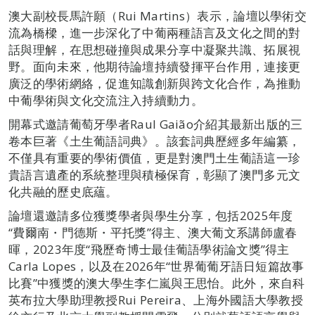
澳大副校長馬許願（Rui Martins）表示，論壇以學術交
流為橋樑，進一步深化了中葡兩種語言及文化之間的對
話與理解，在思想碰撞與成果分享中凝聚共識、拓展視
野。面向未來，他期待論壇持續發揮平台作用，連接更
廣泛的學術網絡，促進知識創新與跨文化合作，為推動
中葡學術與文化交流注入持續動力。
開幕式邀請葡萄牙學者Raul Gaião介紹其最新出版的三
卷本巨著《土生葡語詞典》。該套詞典歷經多年編纂，
不僅具有重要的學術價值，更是對澳門土生葡語這一珍
貴語言遺產的系統整理與積極保育，彰顯了澳門多元文
化共融的歷史底蘊。
論壇還邀請多位獲獎學者與學生分享，包括2025年度
“費爾南・門德斯・平托獎”得主、澳大葡文系講師盧春
暉，2023年度“飛歷奇博士最佳葡語學術論文獎”得主
Carla Lopes，以及在2026年“世界葡葡牙語日短篇故事
比賽”中獲獎的澳大學生李仁嵐與王思怡。此外，來自科
英布拉大學助理教授Rui Pereira、上海外國語大學教授