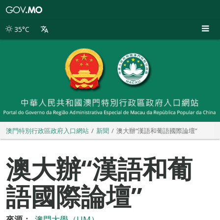
澳
門
特
35°C
別
行
政
區
政
府
入
口
網
站
澳門特別行政區政府入口網站
新聞
澳大辦“漢語和葡語國際論壇”
澳大辦“漢語和葡
語國際論壇”
來源：
澳門大學（UM）