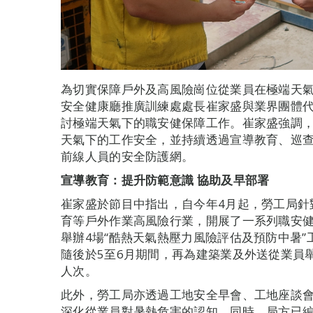
為切實保障戶外及高風險崗位從業員在極端天
安全健康廳推廣訓練處處長崔家盛與業界團體
討極端天氣下的職安健保障工作。崔家盛強調
天氣下的工作安全，並持續透過宣導教育、巡
前線人員的安全防護網。
宣導教育：提升防範意識 協助及早部署
崔家盛於節目中指出，自今年4月起，勞工局針
育等戶外作業高風險行業，開展了一系列職安健
舉辦4場“酷熱天氣熱壓力風險評估及預防中暑”
隨後於5至6月期間，再為建築業及外送從業員
人次。
此外，勞工局亦透過工地安全早會、工地座談
深化從業員對暑熱危害的認知。同時，局方已