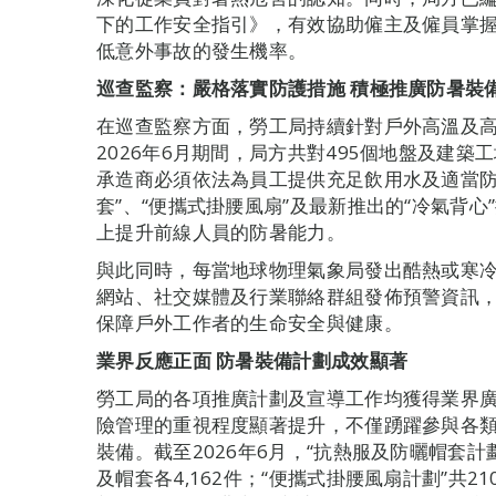
下的工作安全指引》，有效協助僱主及僱員掌
低意外事故的發生機率。
巡查監察：嚴格落實防護措施 積極推廣防暑裝
在巡查監察方面，勞工局持續針對戶外高溫及
2026年6月期間，局方共對495個地盤及建
承造商必須依法為員工提供充足飲用水及適當防
套”、“便攜式掛腰風扇”及最新推出的“冷氣背
上提升前線人員的防暑能力。
與此同時，每當地球物理氣象局發出酷熱或寒
網站、社交媒體及行業聯絡群組發佈預警資訊
保障戶外工作者的生命安全與健康。
業界反應正面 防暑裝備計劃成效顯著
勞工局的各項推廣計劃及宣導工作均獲得業界
險管理的重視程度顯著提升，不僅踴躍參與各
裝備。截至2026年6月，“抗熱服及防曬帽套計
及帽套各4,162件；“便攜式掛腰風扇計劃”共2