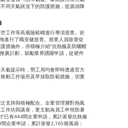
握不同天氣狀況下的防護措施，從源頭降
備
高空工作等高風險範疇進行專項巡查。於
築工地進行了職安健巡查。巡查人員除督促
護措施外，亦積極介紹“抗熱服及防曬帽
心”推廣計劃，鼓勵業界踴躍申請，從硬件
冷天氣提示時，勞工局均會即時透過官方
，推動工作場所及早採取防範措施，切實
廣泛支持與積極配合。企業管理層對熱風
類工作坊與講座，更主動為員工申領防暑
劃”已有444間企業申請，累計派發抗熱服
10間企業申請，累計派發2,165個風扇；