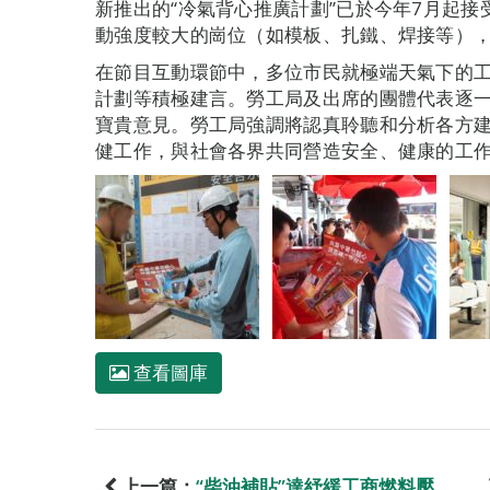
新推出的“冷氣背心推廣計劃”已於今年7月起
動強度較大的崗位（如模板、扎鐵、焊接等）
在節目互動環節中，多位市民就極端天氣下的
計劃等積極建言。勞工局及出席的團體代表逐
寶貴意見。勞工局強調將認真聆聽和分析各方
健工作，與社會各界共同營造安全、健康的工
查看圖庫
上一篇：
“柴油補貼”達紓緩工商燃料壓