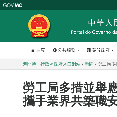
澳
門
特
別
行
政
區
政
府
入
口
網
站
主頁
公共服務
關於政府
澳門特別行政區政府入口網站
新聞
勞工局多
勞工局多措並舉
攜手業界共築職