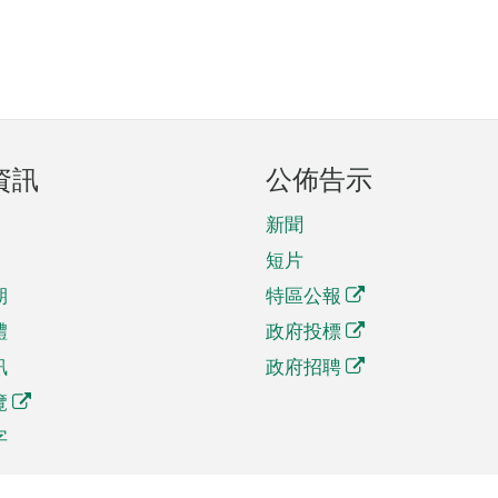
資訊
公佈告示
新聞
短片
期
特區公報
體
政府投標
訊
政府招聘
覽
字