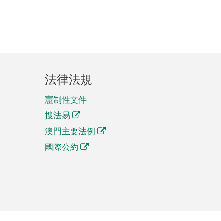
法律法規
憲制性文件
搜法易
澳門主要法例
國際公約