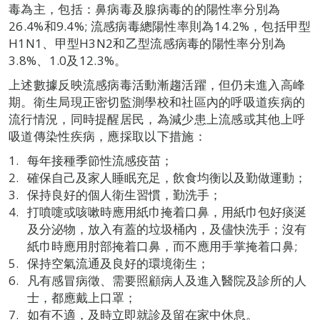
毒為主，包括：鼻病毒及腺病毒的的陽性率分別為
26.4%和9.4%; 流感病毒總陽性率則為14.2%，包括甲型
H1N1、甲型H3N2和乙型流感病毒的陽性率分別為
3.8%、1.0及12.3%。
上述數據反映流感病毒活動漸趨活躍，但仍未進入高峰
期。衛生局現正密切監測學校和社區內的呼吸道疾病的
流行情況，同時提醒居民，為減少患上流感或其他上呼
吸道傳染性疾病，應採取以下措施：
每年接種季節性流感疫苗；
確保自己及家人睡眠充足，飲食均衡以及勤做運動；
保持良好的個人衛生習慣，勤洗手；
打噴嚏或咳嗽時應用紙巾掩着口鼻，用紙巾包好痰涎
及分泌物，放入有蓋的垃圾桶內，及儘快洗手；沒有
紙巾時應用肘部掩着口鼻，而不應用手掌掩着口鼻;
保持空氣流通及良好的環境衛生；
凡有感冒病徵、需要照顧病人及進入醫院及診所的人
士，都應戴上口罩；
如有不適，及時立即就診及留在家中休息。