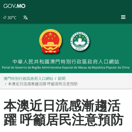
澳
門
特
30°C
別
行
政
區
政
府
入
口
網
站
澳門特別行政區政府入口網站
新聞
本澳近日流感漸趨活躍 呼籲居民注意預防
本澳近日流感漸趨活
躍 呼籲居民注意預防