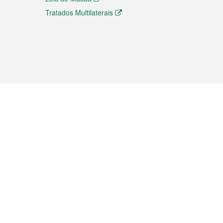
Tratados Multilaterais
elemóvel
s