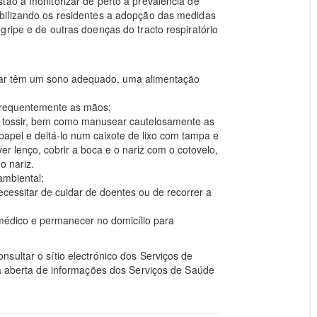
tão a monitorizar de perto a prevalência de
bilizando os residentes a adopção das medidas
ripe e de outras doenças do tracto respiratório
iar têm um sono adequado, uma alimentação
 frequentemente as mãos;
ou tossir, bem como manusear cautelosamente as
papel e deitá-lo num caixote de lixo com tampa e
r lenço, cobrir a boca e o nariz com o cotovelo,
o nariz.
ambiental;
cessitar de cuidar de doentes ou de recorrer a
médico e permanecer no domicílio para
sultar o sítio electrónico dos Serviços de
ha aberta de informações dos Serviços de Saúde