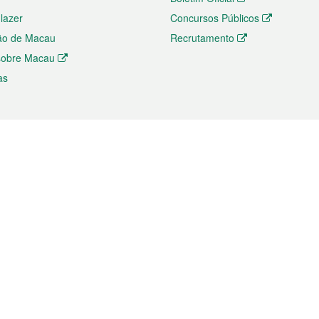
 lazer
Concursos Públicos
ão de Macau
Recrutamento
 sobre Macau
as
ios e comércio
Directório
 e Investimento
Directório de Aplicações para T
o Comércio e Convenções em
Directório de Redes Sociais
Directório de Websites Temático
dades de Negócios e Serviços
Directório RSS
s
Descarregamento de impressos
ão dos Mercados
de Intelectual