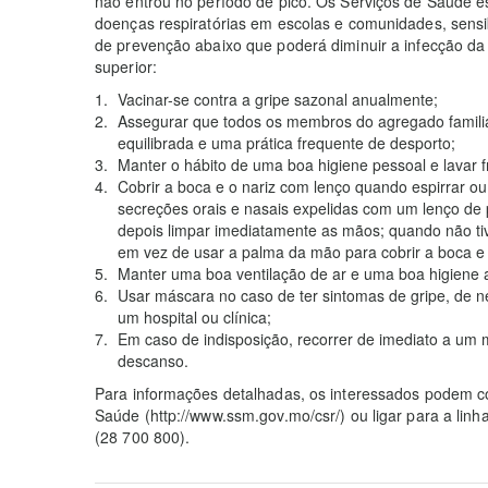
não entrou no período de pico. Os Serviços de Saúde es
doenças respiratórias em escolas e comunidades, sensi
de prevenção abaixo que poderá diminuir a infecção da g
superior:
Vacinar-se contra a gripe sazonal anualmente;
Assegurar que todos os membros do agregado famil
equilibrada e uma prática frequente de desporto;
Manter o hábito de uma boa higiene pessoal e lavar
Cobrir a boca e o nariz com lenço quando espirrar 
secreções orais e nasais expelidas com um lenço de 
depois limpar imediatamente as mãos; quando não tive
em vez de usar a palma da mão para cobrir a boca e 
Manter uma boa ventilação de ar e uma boa higiene 
Usar máscara no caso de ter sintomas de gripe, de ne
um hospital ou clínica;
Em caso de indisposição, recorrer de imediato a um 
descanso.
Para informações detalhadas, os interessados podem con
Saúde (http://www.ssm.gov.mo/csr/) ou ligar para a lin
(28 700 800).