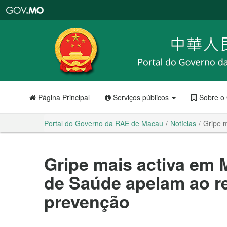
Portal
do
Governo
da
RAE
de
Macau
Página Principal
Serviços públicos
Sobre o
Portal do Governo da RAE de Macau
Notícias
Gripe 
Gripe mais activa em 
de Saúde apelam ao r
prevenção