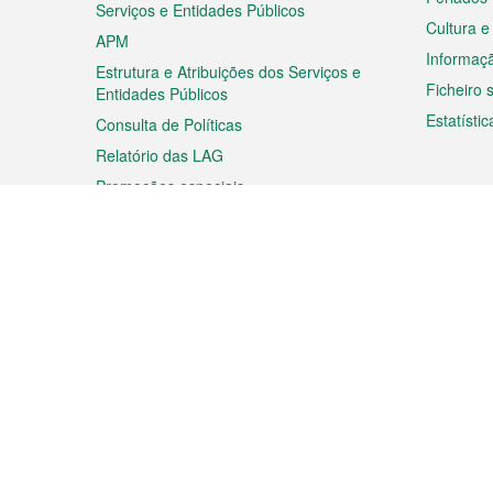
Serviços e Entidades Públicos
Cultura e
APM
Informaç
Estrutura e Atribuições dos Serviços e
Ficheiro
Entidades Públicos
Estatístic
Consulta de Políticas
Relatório das LAG
Promoções especiais
Viagem
Negóc
Planear a sua viagem
Negócios
Descobrir Macau
Feiras d
Macau
Espectáculos e Entretenimento
Oportuni
Roteiro de Compras
das PME
Eventos e Festividades
Informaç
Proprieda