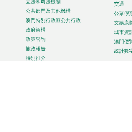
立法和司法機關
單
交通
公共部門及其他機構
公眾假
澳門特別行政區公共行政
文娛康
政府架構
城市資
政策諮詢
澳門便
施政報告
統計數
特別推介
來澳旅遊
商務
計劃行程
貿易投
觀光
澳門經
娛樂消閒
中小企
購物
市場資
節日盛事
知識產