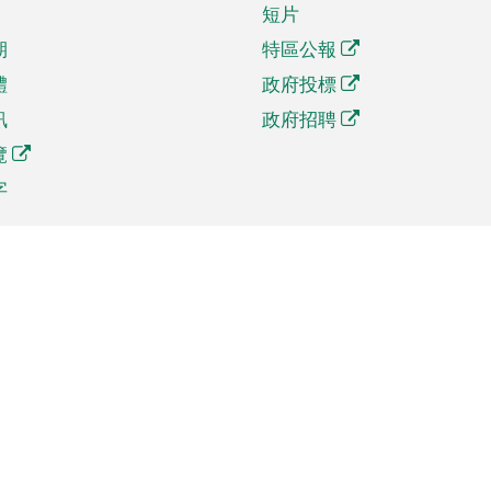
短片
期
特區公報
體
政府投標
訊
政府招聘
覽
字
及貿易
相關連結
資
手機應用程式目錄
貿會展
社交媒體目錄
商機和服務
專題網站目錄
訊
RSS訂閱目錄
權
表格下載