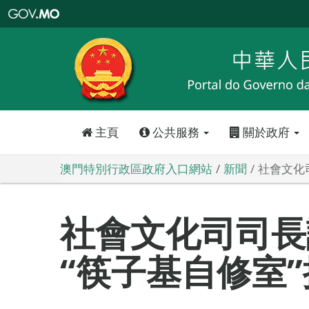
澳
門
特
別
行
政
區
政
府
入
口
網
站
主頁
公共服務
關於政府
澳門特別行政區政府入口網站
新聞
社會文化
社會文化司司長
“筷子基自修室