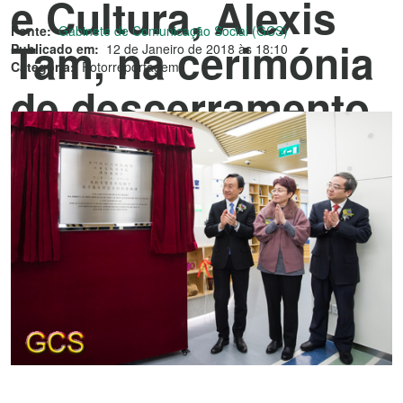
e Cultura, Alexis
Fonte:
Gabinete de Comunicação Social (GCS)
Tam, na cerimónia
Publicado em:
12 de Janeiro de 2018 às 18:10
Categoria:
Fotorreportagem
de descerramento
da placa da Sala
de Estudo do Fai
Chi Kei.