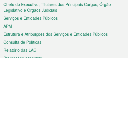
rodapé
Chefe do Executivo, Titulares dos Principais Cargos, Órgão
Legislativo e Órgãos Judiciais
Serviços e Entidades Públicos
APM
Estrutura e Atribuições dos Serviços e Entidades Públicos
Consulta de Políticas
Relatório das LAG
Promoções especiais
Sobre a RAEM
Tempo
Transporte
Feriados
Cultura e lazer
Informação de Macau
Ficheiro sobre Macau