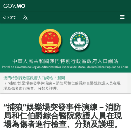
澳
門
特
30°C
別
行
政
區
政
府
入
口
網
站
澳門特別行政區政府入口網站
新聞
“捕狼”娛樂場突發事件演練－消防局和仁伯爵綜合醫院救護人員在現
場為傷者進行檢查、分類及護理。
“捕狼”娛樂場突發事件演練－消防
局和仁伯爵綜合醫院救護人員在現
場為傷者進行檢查、分類及護理。