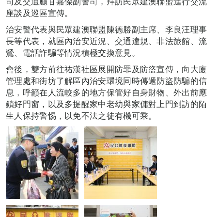
司及交通廳甘嘉傑副警司，拜訪民眾建澳聯盟進行交流
座談及巡區宣傳。
治安警代表與民眾建澳聯盟陳德勝副主席、李良汪理事
長等代表，就區內治安近況、交通違規、非法旅館、流
鶯、電話詐騙等情況積極交換意見。
會後，雙方前往祐漢社區展開防罪及防盜宣傳，向大廈
管理處和街坊了解區內治安環境同時傳遞防盜防騙的信
息，呼籲在人流較多的地方保管好自身財物、外出前應
鎖好門窗，以及多提醒家中老幼與家傭對上門到訪的陌
生人保持警惕，以免不法之徒有機可乘。