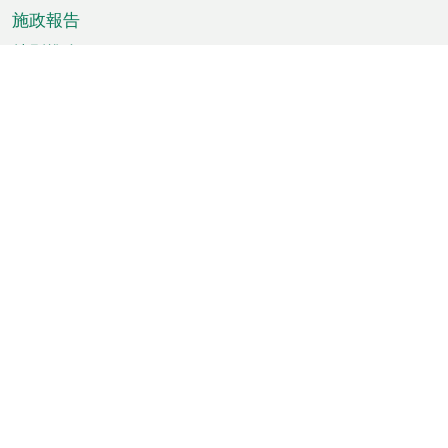
施政報告
特別推介
澳門資訊
天氣
交通
公眾假期
文娛康體
城市資訊
澳門便覽
統計數字
公佈告示
新聞