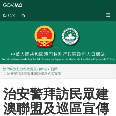
澳
門
特
32°C
別
行
政
區
政
府
入
口
網
站
澳門特別行政區政府入口網站
新聞
治安警拜訪民眾建澳聯盟及巡區宣傳
治安警拜訪民眾建
澳聯盟及巡區宣傳