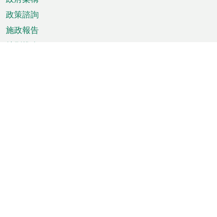
政策諮詢
施政報告
特別推介
澳門資訊
天氣
交通
公眾假期
文娛康體
城市資訊
澳門便覽
統計數字
公佈告示