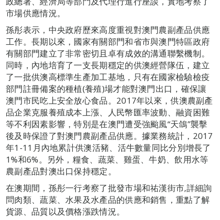
政總署、經濟局等部門及代理行進行座談，實地考察了
市場供應情況。
孫彤表示，中央政府歷來高度重視對澳門農副產品供應
工作。長期以來，國家有關部門和省市與澳門特區政府
有關部門建立了非常密切且卓有成效的溝通聯繫機制。
同時，內地培育了一支長期穩定的供澳經營隊伍，建立
了一批供澳高標準生產加工基地，只有在國家檢驗檢疫
部門註冊備案的種植(養殖)場才能對澳門出口，確保讓
澳門市民吃上安全放心食品。2017年以來，供澳農副產
品企業克服養殖成本上漲、人民幣匯率波動、融資困難
等不利因素影響，特別是在澳門遭受強颱風“天鴿”襲擊
後及時保證了對澳門農副產品供應。據業務統計，2017
年1-11月內地累計供澳活豬、活牛數量同比分別增長了
1%和6%。另外，糧食、蔬菜、雞蛋、牛奶、飲用水等
農副產品對澳出口保持穩定。
在澳期間，孫彤一行考察了批發市場和祐漢街市,詳細詢
問肉類、蔬菜、水果及水產品的供應和銷售，重點了解
貨源、品質以及價格漲跌情況。