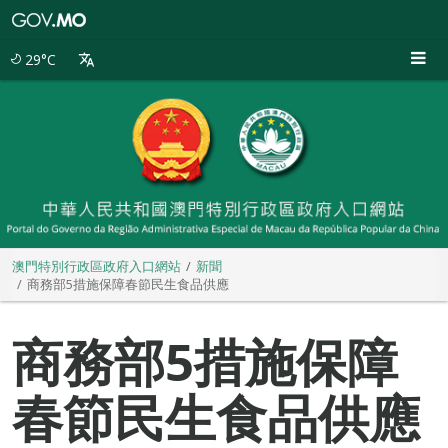
澳
門
特
29°C
別
行
政
區
政
府
入
口
網
站
澳門特別行政區政府入口網站
新聞
商務部5措施保障春節民生食品供應
商務部5措施保障
春節民生食品供應