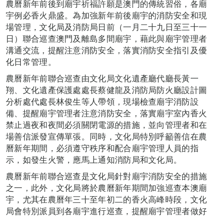
農曆新年前後到廟宇祈福許願是澳門的傳統習俗，各廟
宇例必香火鼎盛。為加強新年前後廟宇的消防安全和現
場管理，文化局及消防局日前（一月二十九日至三十一
日）聯合巡查澳門及離島多間廟宇，藉此與廟宇管理者
溝通交流，提醒注意消防安全，落實消防安全指引及優
化日常管理。
農曆新年前聯合巡查由文化局文化遺產廳代廳長黃一
翔、文化遺產保護處處長蔡健龍及消防局防火廳設計圖
分析處代處長林俊生等人帶領，現場檢查廟宇消防設
備、提醒廟宇管理者注意消防安全，落實廟宇室內香火
禁止過夜和夜間必須關閉電源的措施，並向管理者和在
場善信派發宣傳單張。同時，文化局特別呼籲善信在農
曆新年期間，必須遵守秩序和配合廟宇管理人員的指
示，如發生火警，應馬上通知消防局和文化局。
農曆新年前聯合巡查是文化局針對廟宇消防安全的措施
之一，此外，文化局將於農曆新年期間加強巡查本澳廟
宇，尤其在農曆年三十至年初二的香火高峰時段，文化
局會特別派員到各廟宇進行巡查，提醒廟宇管理者做好