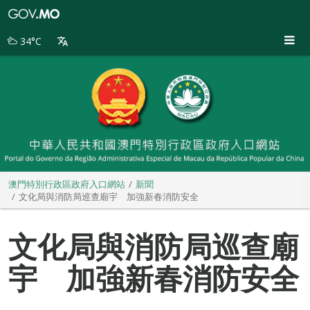
澳
門
特
34°C
別
行
政
區
政
府
入
口
網
站
澳門特別行政區政府入口網站
新聞
文化局與消防局巡查廟宇 加強新春消防安全
文化局與消防局巡查廟
宇 加強新春消防安全