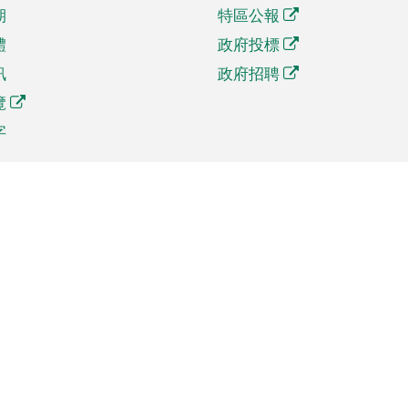
期
特區公報
體
政府投標
訊
政府招聘
覽
字
及貿易
相關連結
資
手機應用程式目錄
貿會展
社交媒體目錄
商機和服務
專題網站目錄
訊
RSS訂閱目錄
權
表格下載