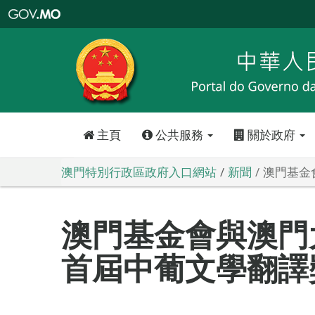
澳
門
特
別
行
政
區
政
府
入
口
網
站
主頁
公共服務
關於政府
澳門特別行政區政府入口網站
新聞
澳門基金
澳門基金會與澳門
首屆中葡文學翻譯