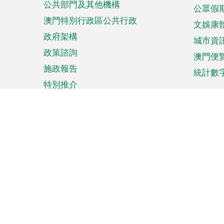
公共部門及其他機構
公眾假
澳門特別行政區公共行政
文娛康
政府架構
城市資
政策諮詢
澳門便
施政報告
統計數
特別推介
來澳旅遊
商務
計劃行程
貿易投
觀光
澳門經
娛樂消閒
中小企
購物
市場資
節日盛事
知識產