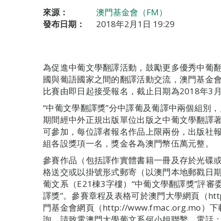
來源：
澳門基金會（FM）
發布日期：
2018年2月1日 19:29
為促進中葡文學翻譯活動，鼓勵更多優秀中葡
國與葡語國家之間的翻譯活動交流，澳門基金會
比賽由即日起接受報名，截止日期為2018年3月
“中葡文學翻譯獎”分中譯葡及葡譯中兩個組別，凡於
期間經中外正規出版單位出版之中葡文學翻譯
可參加，每位譯者報名作品上限兩份，出版社
組各設獎項一名，獎金各為澳門幣伍萬元整。
參賽作品（包括譯作實體書籍一冊及存於光碟或U
格送交或以掛號形式郵寄（以澳門本地郵戳日
葡文系（E21棟3字樓）“中葡文學翻譯獎”評
譯獎”。參賽章程及表格可於澳門大學網頁（https://f
門基金會網頁（http://www.fmac.org
詢，請致電澳門大學葡文系何小姐聯繫，電話：88