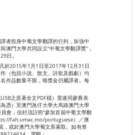
翻譯者投身中葡文學翻譯的行列，加強中
與澳門大學共同設立“中葡文學翻譯獎”，
29日。
2015年1月1日至2017年12月31日
著作（包括小說、散文、詩歌及戲劇）均
報名作品數量不限，唯獎金仍屬譯者。每
SB之原著全文PDF檔）需連同參賽表
期為憑）至澳門氹仔大學大馬路澳門大學
審委員會，信封須註明“參加首屆中葡文學翻
ah.umac.mo/portuguese）／澳
.mo）下載，或於澳門大學葡文系索取。如有查
224634，電郵：