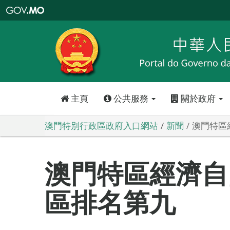
澳
門
特
別
行
政
區
政
府
入
口
網
站
主頁
公共服務
關於政府
澳門特別行政區政府入口網站
新聞
澳門特區
澳門特區經濟自
區排名第九