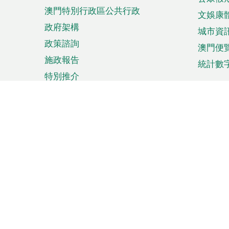
澳門特別行政區公共行政
文娛康
政府架構
城市資
政策諮詢
澳門便
施政報告
統計數
特別推介
來澳旅遊
商務
計劃行程
貿易投
觀光
澳門經
娛樂消閒
中小企
購物
市場資
節日盛事
知識產
網
網
頁