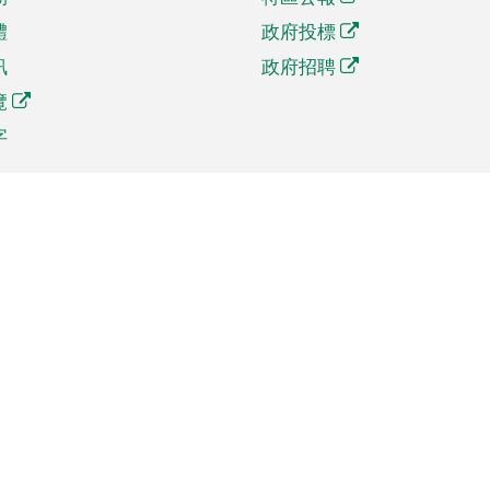
體
政府投標
訊
政府招聘
覽
字
及貿易
相關連結
資
手機應用程式目錄
貿會展
社交媒體目錄
商機和服務
專題網站目錄
訊
RSS訂閱目錄
權
表格下載