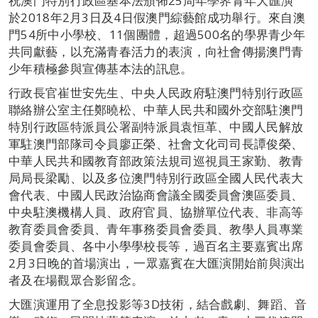
祝澳門特別行政區基本法頒佈25周年學界青年大匯演”
於2018年2月3日及4日假澳門綜藝館成功舉行。來自澳
門54所中小學校、11個團體，超過500名的學界青少年
共同獻藝，以充滿青春活力的表演，向社會傳揚澳門青
少年積極參與宣傳基本法的訊息。
行政長官崔世安先生、中央人民政府駐澳門特別行政區
聯絡辦公室主任鄭曉松、中華人民共和國外交部駐澳門
特別行政區特派員公署副特派員袁恒革、中國人民解放
軍駐澳門部隊司令員廖正榮、社會文化司司長譚俊榮、
中華人民共和國教育部政策法規司巡視員王家勤、教青
局局長梁勵、以及多位澳門特別行政區全國人民代表大
會代表、中國人民政治協商會議全國委員會澳區委員、
中央駐澳機構人員、政府官員、協辦單位代表、非高等
教育委員會委員、青年事務委員會委員、教學人員專業
委員會委員、各中小學學校長等，過百名主要嘉賓出席
2月3日晚的首場演出，一眾嘉賓在大匯演開始前與演出
者及在場觀眾合影留念。
大匯演運用了全息投影等3D技術，結合戲劇、舞蹈、音