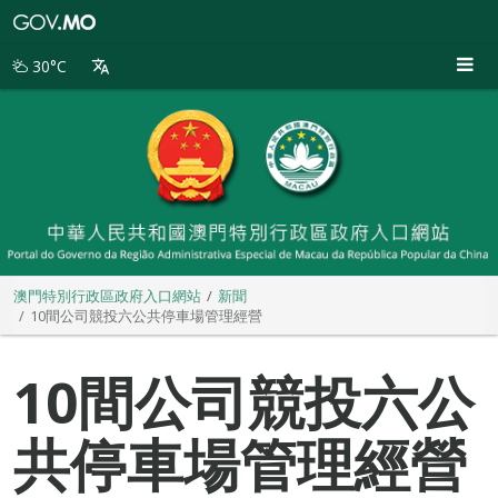
澳
門
特
30°C
別
行
政
區
政
府
入
口
網
站
澳門特別行政區政府入口網站
新聞
10間公司競投六公共停車場管理經營
10間公司競投六公
共停車場管理經營