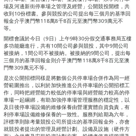
場及河邊新街停車場之管理及經營」公開競投開標，共
收到10份標書。參與競投的公司提出每三個月的基準回
報金介乎澳門幣118萬8千8百元至澳門幣309萬元不
等。
開標會議於今日（9日）上午9時30分假交通事務局五樓
多功能廳進行，共有10間公司參與競投，其中9間公司
被接納，1間公司不被接納。被接納的9間公司，提出每
三個月的基準回報金則介乎澳門幣118萬8千8百元至澳
門幣309萬元不等。
是次公開招標同樣是將數個公共停車場合併作為同一經
營範圍推出，以利於加快推進公共停車場的公開招標工
作，同時把經營能力較低的停車場與經營能力較高的停
車場一起綑綁，有助加強停車場管理服務的穩定性，以
及日後停車場設備的維修保養由營運實體自資負責，有
利停車場設備維修保養的一致性。服務判給期為六年，
評標準則除考量競投公司所提出的基準回報金外，亦會
就競投者提出的管理及經營計劃、設備及設施（硬件方