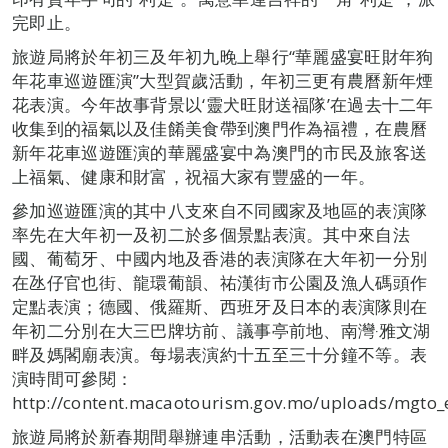
完即止。
旅遊局將於年初三及年初九晚上舉行“華麗盛宴旺財年狗
年花車巡遊匯演”大型賀歲活動，年初三更有農曆新年煙
花表演。今年故事背景以‘靈犬旺財送福隊’在過去十二年
收集到的福氣以及佳餚美食帶到澳門作為福禮，在農曆
新年花車巡遊匯演的華麗盛宴中為澳門的市民及旅客送
上福氣、健康和財富，祝福大家有豐盛的一年。
參加巡遊匯演的其中八支來自不同國家及地區的表演隊
率先在大年初一及初二於多個景點表演。其中來自法
國、葡萄牙、中國内地及香港的表演隊在大年初一分別
在氹仔官也街、龍環葡韻、祐漢街市公園及漁人碼頭作
定點表演；德國、俄羅斯、西班牙及日本的表演隊則在
年初二分別在大三巴牌坊前、議事亭前地、南灣‧雅文湖
畔及媽閣廟表演。每場表演約十五至三十分鐘不等。表
演時間可參閱：
http://content.macaotourism.gov.mo/uploads/mgto_
旅遊局將於新春期間舉辦連串活動，活動表在澳門特區