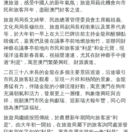
澳旅遊，感受中國人的新年氣氛；旅遊局藉此機會向市
民和旅客拜年，盡顯澳門好客之道。
旅遊局局長文綺華、民政總署管理委員會主席戴祖義、
文化局局長穆欣欣、旅遊局副局長程衛東以及業界代表
等，於大年初一早上在大三巴牌坊前主持金龍和醒獅點
睛儀式，嘉賓們及後在議事亭前地燃放炮竹，並聯同財
神爺在議事亭前地向市民和旅客派“利是”和金元寶，現
場洋溢着新春喜氣，祝福聲連連，尤其在財神爺手中接
過“利是”，寓意澳門繁榮興旺、財源廣進。
二百三十八米長的金龍在多個主要景區巡遊，沿途吸引
市民及旅客駐足觀看，呈現一片祥和熱鬧的景象。金龍
勇猛有力，伴隨金龍的小獅活潑好動，寓意澳門在狗年
充滿朝氣和活力，發展更上一層樓。狗象徵興旺與吉
祥，祝願澳門市民金狗獻瑞、迎新瑞犬報年豐，同心同
德為澳門謀福祉。
旅遊局繼續按照傳統，於農曆新年期間向旅客派“利
是”。由大年初一開始，在旅遊局屬下的旅客詢問處派發
印有賀年字句的“利是”。寓意幸運吉祥的一角“利是”，派