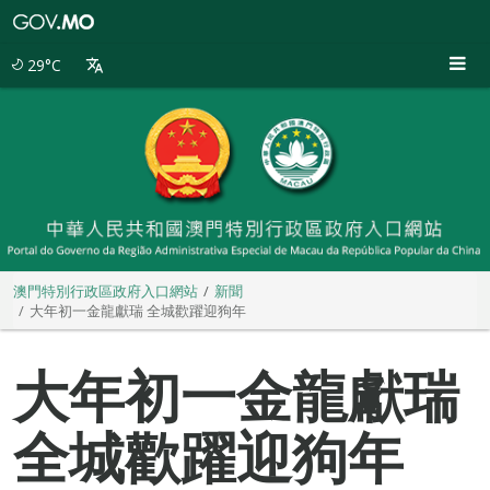
澳
門
特
29°C
別
行
政
區
政
府
入
口
網
站
澳門特別行政區政府入口網站
新聞
大年初一金龍獻瑞 全城歡躍迎狗年
大年初一金龍獻瑞
全城歡躍迎狗年