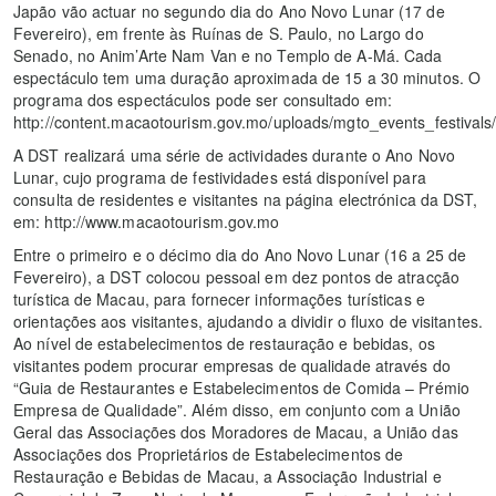
Japão vão actuar no segundo dia do Ano Novo Lunar (17 de
Fevereiro), em frente às Ruínas de S. Paulo, no Largo do
Senado, no Anim’Arte Nam Van e no Templo de A-Má. Cada
espectáculo tem uma duração aproximada de 15 a 30 minutos. O
programa dos espectáculos pode ser consultado em:
http://content.macaotourism.gov.mo/uploads/mgto_events_festival
A DST realizará uma série de actividades durante o Ano Novo
Lunar, cujo programa de festividades está disponível para
consulta de residentes e visitantes na página electrónica da DST,
em: http://www.macaotourism.gov.mo
Entre o primeiro e o décimo dia do Ano Novo Lunar (16 a 25 de
Fevereiro), a DST colocou pessoal em dez pontos de atracção
turística de Macau, para fornecer informações turísticas e
orientações aos visitantes, ajudando a dividir o fluxo de visitantes.
Ao nível de estabelecimentos de restauração e bebidas, os
visitantes podem procurar empresas de qualidade através do
“Guia de Restaurantes e Estabelecimentos de Comida – Prémio
Empresa de Qualidade”. Além disso, em conjunto com a União
Geral das Associações dos Moradores de Macau, a União das
Associações dos Proprietários de Estabelecimentos de
Restauração e Bebidas de Macau, a Associação Industrial e