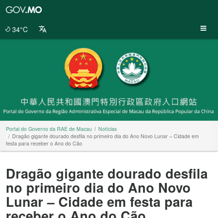
Portal
do
Governo
34°C
da
RAE
de
Macau
Portal do Governo da RAE de Macau
Notícias
Dragão gigante dourado desfila no primeiro dia do Ano Novo Lunar – Cidade em
festa para receber o Ano do Cão
Dragão gigante dourado desfila
no primeiro dia do Ano Novo
Lunar – Cidade em festa para
receber o Ano do Cão