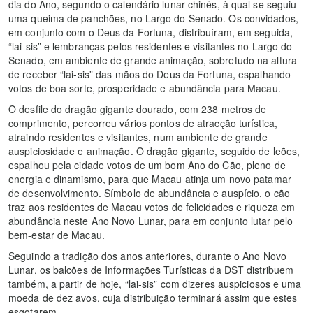
dia do Ano, segundo o calendário lunar chinês, à qual se seguiu
uma queima de panchões, no Largo do Senado. Os convidados,
em conjunto com o Deus da Fortuna, distribuíram, em seguida,
“lai-sis” e lembranças pelos residentes e visitantes no Largo do
Senado, em ambiente de grande animação, sobretudo na altura
de receber “lai-sis” das mãos do Deus da Fortuna, espalhando
votos de boa sorte, prosperidade e abundância para Macau.
O desfile do dragão gigante dourado, com 238 metros de
comprimento, percorreu vários pontos de atracção turística,
atraindo residentes e visitantes, num ambiente de grande
auspiciosidade e animação. O dragão gigante, seguido de leões,
espalhou pela cidade votos de um bom Ano do Cão, pleno de
energia e dinamismo, para que Macau atinja um novo patamar
de desenvolvimento. Símbolo de abundância e auspício, o cão
traz aos residentes de Macau votos de felicidades e riqueza em
abundância neste Ano Novo Lunar, para em conjunto lutar pelo
bem-estar de Macau.
Seguindo a tradição dos anos anteriores, durante o Ano Novo
Lunar, os balcões de Informações Turísticas da DST distribuem
também, a partir de hoje, “lai-sis” com dizeres auspiciosos e uma
moeda de dez avos, cuja distribuição terminará assim que estes
esgotarem.