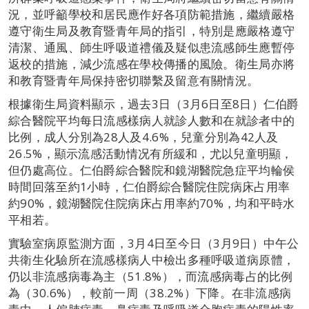
況，並呼籲學校和居民應作好各項防範措施，繼續嚴格
遵守衛生局及教育暨青年局的指引，特別是應嚴格遵守
清潔、通風、師生呼吸道禮儀及疑似患流感師生應暫停
返校的措施，減少流感在學校傳播的風險。衛生局亦將
和教育暨青年局保持密切聯繫及留意有關情況。
根據衛生局資料顯示，過去3日（3月6日至8日）仁伯爵
綜合醫院平均每日流感樣病人就診人數和在就診者中的
比例，成人分別為28人及4.6%，兒童分別為42人及
26.5%，顯示流感活動情况有所緩和，尤以兒童明顯，
但仍處高位。仁伯爵綜合醫院和鏡湖醫院急症平均輪侯
時間回落至約1小時，仁伯爵綜合醫院住院病床占用率
約90%，鏡湖醫院住院病床占用率約70%，均和平時水
平相若。
實驗室病原監測方面，3月4日至今日（3月9日）中午公
共衛生化驗所在流感樣病人中檢出多種呼吸道病原體，
仍以非流感病毒為主（51.8%），而流感病毒占的比例
為（30.6%），較前一周（38.2%）下降。在非流感病