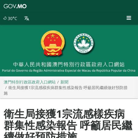
澳
門
特
30°C
別
行
政
區
政
府
入
口
網
站
澳門特別行政區政府入口網站
新聞
衛生局接獲1宗流感樣疾病群集性感染報告 呼籲居民繼續做好預防措
施
衛生局接獲1宗流感樣疾病
群集性感染報告 呼籲居民繼
續做好預防措施