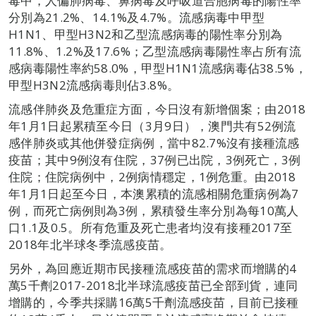
毒中，人偏肺病毒、鼻病毒及呼吸道合胞病毒的陽性率
分別為21.2%、14.1%及4.7%。流感病毒中甲型
H1N1、甲型H3N2和乙型流感病毒的陽性率分別為
11.8%、1.2%及17.6%；乙型流感病毒陽性率占所有流
感病毒陽性率約58.0%，甲型H1N1流感病毒佔38.5%，
甲型H3N2流感病毒則佔3.8%。
流感伴肺炎及危重症方面，今日沒有新增個案；由2018
年1月1日起累積至今日（3月9日），澳門共有52例流
感伴肺炎或其他併發症病例，當中82.7%沒有接種流感
疫苗；其中9例沒有住院，37例已出院，3例死亡，3例
住院；住院病例中，2例病情穩定，1例危重。由2018
年1月1日起至今日，本澳累積的流感相關危重病例為7
例，而死亡病例則為3例，累積發生率分別為每10萬人
口1.1及0.5。所有危重及死亡患者均沒有接種2017至
2018年北半球冬季流感疫苗。
另外，為回應近期市民接種流感疫苗的需求而增購的4
萬5千劑2017-2018北半球流感疫苗已全部到貨，連同
增購的，今季共採購16萬5千劑流感疫苗，目前已接種