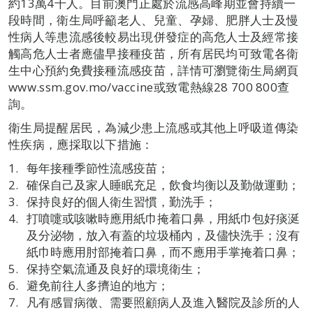
約13萬4千人。目前澳門正處於流感高峰期並會持續一
段時間，衛生局呼籲老人、兒童、孕婦、肥胖人士及慢
性病人等患流感後較易出現併發症的高危人士及經常接
觸高危人士者應儘早接種疫苗，所有居民均可致電各衛
生中心預約免費接種流感疫苗，詳情可瀏覽衛生局網頁
www.ssm.gov.mo/vaccine或致電熱線28 700 800查
詢。
衛生局提醒居民，為減少患上流感或其他上呼吸道傳染
性疾病，應採取以下措施：
每年接種季節性流感疫苗；
確保自己及家人睡眠充足，飲食均衡以及勤做運動；
保持良好的個人衛生習慣，勤洗手；
打噴嚏或咳嗽時應用紙巾掩着口鼻，用紙巾包好痰涎
及分泌物，放入有蓋的垃圾桶內，及儘快洗手；沒有
紙巾時應用肘部掩着口鼻，而不應用手掌掩着口鼻；
保持空氣流通及良好的環境衛生；
避免前往人多擠迫的地方；
凡有感冒病徵、需要照顧病人及進入醫院及診所的人