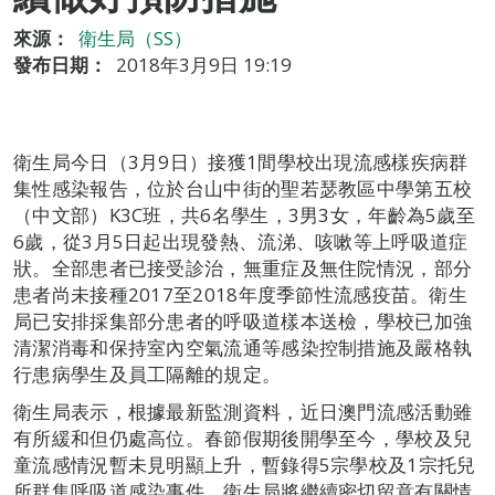
來源：
衛生局（SS）
發布日期：
2018年3月9日 19:19
衛生局今日（3月9日）接獲1間學校出現流感樣疾病群
集性感染報告，位於台山中街的聖若瑟教區中學第五校
（中文部）K3C班，共6名學生，3男3女，年齡為5歲至
6歲，從3月5日起出現發熱、流涕、咳嗽等上呼吸道症
狀。全部患者已接受診治，無重症及無住院情況，部分
患者尚未接種2017至2018年度季節性流感疫苗。衛生
局已安排採集部分患者的呼吸道樣本送檢，學校已加強
清潔消毒和保持室內空氣流通等感染控制措施及嚴格執
行患病學生及員工隔離的規定。
衛生局表示，根據最新監測資料，近日澳門流感活動雖
有所緩和但仍處高位。春節假期後開學至今，學校及兒
童流感情況暫未見明顯上升，暫錄得5宗學校及1宗托兒
所群集呼吸道感染事件，衛生局將繼續密切留意有關情