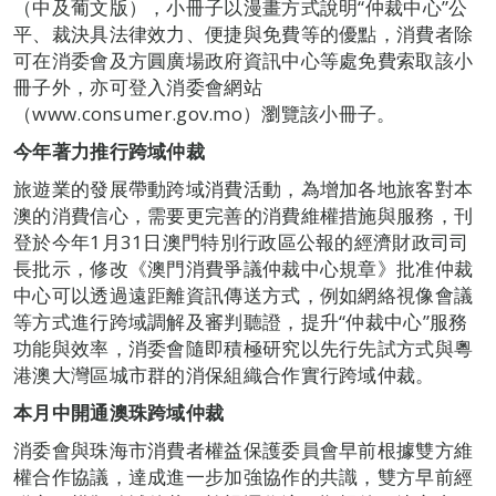
（中及葡文版），小冊子以漫畫方式說明“仲裁中心”公
平、裁決具法律效力、便捷與免費等的優點，消費者除
可在消委會及方圓廣場政府資訊中心等處免費索取該小
冊子外，亦可登入消委會網站
（www.consumer.gov.mo）瀏覽該小冊子。
今年著力推行跨域仲裁
旅遊業的發展帶動跨域消費活動，為增加各地旅客對本
澳的消費信心，需要更完善的消費維權措施與服務，刊
登於今年1月31日澳門特別行政區公報的經濟財政司司
長批示，修改《澳門消費爭議仲裁中心規章》批准仲裁
中心可以透過遠距離資訊傳送方式，例如網絡視像會議
等方式進行跨域調解及審判聽證，提升“仲裁中心”服務
功能與效率，消委會隨即積極研究以先行先試方式與粵
港澳大灣區城市群的消保組織合作實行跨域仲裁。
本月中開通澳珠跨域仲裁
消委會與珠海市消費者權益保護委員會早前根據雙方維
權合作協議，達成進一步加強協作的共識，雙方早前經