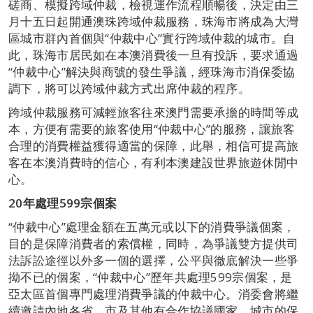
磋商、模擬跨域仲裁，檢視運作流程順暢後，決定由三
月十五日起開通澳珠跨域仲裁服務，珠海市將成為大灣
區城市群內首個與“仲裁中心”實行跨域仲裁的城市。自
此，珠海市居民如在本澳消費後一旦有投訴，要求通過
“仲裁中心”解決與商號的發生爭議，經珠海市消保委協
調下，將可以跨域仲裁方式出席仲裁的程序。
跨域仲裁服務可減輕旅客往來澳門需要承擔的時間等成
本，方便有需要的旅客使用“仲裁中心”的服務，讓旅客
合理的消費權益獲得適當的保障，此舉，相信可提高旅
客在本澳消費時的信心，有利本澳建設世界旅遊休閒中
心。
20
年處理599宗個案
“仲裁中心”處理金額在五萬元或以下的消費爭議個案，
目的是保障消費者的索償權，同時，為爭議雙方提供司
法訴訟途徑以外多一個的選擇，公平與徹底解決一些爭
拗不已的個案，“仲裁中心”歷年共處理599宗個案，是
亞太區首個專門處理消費爭議的仲裁中心。消委會將繼
續邀請內地各省、市及其他有合作協議國家、城市的保