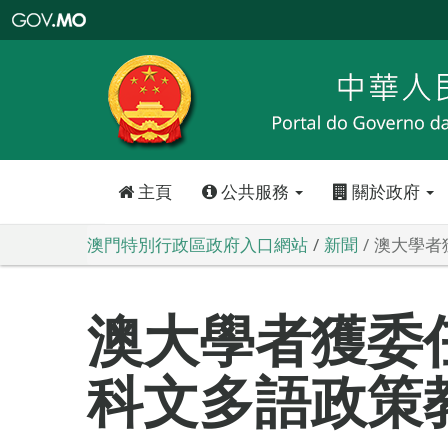
澳
門
特
別
行
政
區
政
府
入
口
網
站
主頁
公共服務
關於政府
澳門特別行政區政府入口網站
新聞
澳大學者
澳大學者獲委
科文多語政策