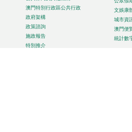
公眾假
澳門特別行政區公共行政
文娛康
政府架構
城市資
政策諮詢
澳門便
施政報告
統計數
特別推介
來澳旅遊
商務
計劃行程
貿易投
觀光
澳門經
娛樂消閒
中小企
購物
市場資
節日盛事
知識產
網
頁