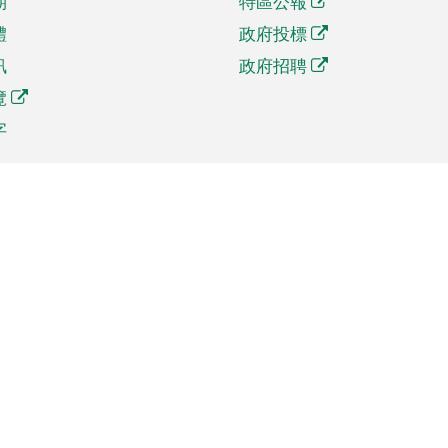
期
特區公報
體
政府投標
訊
政府招聘
覽
字
及貿易
相關連結
資
手機應用程式目錄
貿會展
社交媒體目錄
商機和服務
專題網站目錄
訊
RSS訂閱目錄
權
表格下載