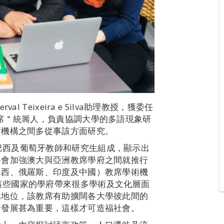
Teixeira e Silva助理教授，獲委任
席＂統籌人，負責協調大學的多語現象研
術機構之間多從事該方面研究。
自中國、巴西及葡萄牙教師和研究生組成，顯示出
將會加強澳大與亞洲教席學府之間就推行
巴西、俄羅斯、印度及中國）教席學術機
教席將為這些國家的學府帶來很多學術及文化層面
越地位，該教席有助擴闊各大學彼此間的
會發展甚為重要，這樣才可造福社會。