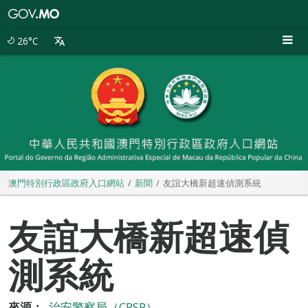
澳
門
特
26°C
別
行
政
區
政
府
入
口
網
站
澳門特別行政區政府入口網站
新聞
友誼大橋新超速偵測系統
友誼大橋新超速偵
測系統
來源：
治安警察局（CPSP）