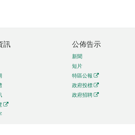
資訊
公佈告示
新聞
短片
期
特區公報
體
政府投標
訊
政府招聘
覽
字