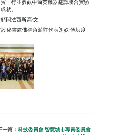
嘉賓一行並參觀中葡英機器翻譯聯合實驗
研成就。
顧問法西斯高·文
澳門)常設秘書處佛得角派駐代表朗奴·傅塔度
下一篇：
科技委員會 智慧城市專責委員會