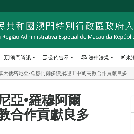
澳門資訊
公佈告示
法律法規
來
華大使塔尼亞•羅穆阿爾多讚揚理工中葡高教合作貢獻良多
尼亞•羅穆阿爾
教合作貢獻良多