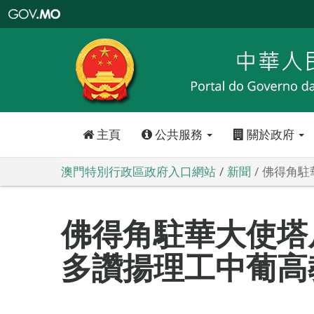
澳
門
特
別
行
政
區
政
府
入
口
網
站
主頁
公共服務
關於政府
澳門特別行政區政府入口網站
新聞
佛得角駐
佛得角駐華大使塔
多讚揚理工中葡高