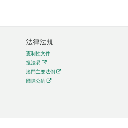
法律法規
憲制性文件
搜法易
澳門主要法例
國際公約