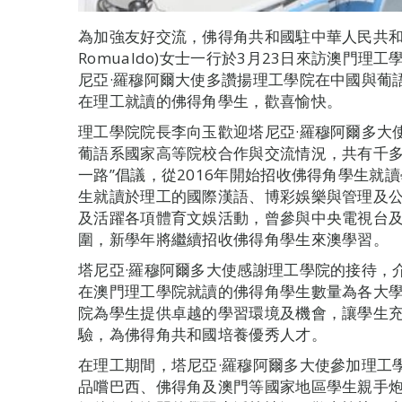
為加強友好交流，佛得角共和國駐中華人民共和國大
Romualdo)女士一行於3月23日來訪澳門
尼亞·羅穆阿爾大使多讚揚理工學院在中國與葡
在理工就讀的佛得角學生，歡喜愉快。
理工學院院長李向玉歡迎塔尼亞·羅穆阿爾多大
葡語系國家高等院校合作與交流情況，共有千多
一路”倡議，從2016年開始招收佛得角學生就
生就讀於理工的國際漢語、博彩娛樂與管理及
及活躍各項體育文娛活動，曾參與中央電視台
圍，新學年將繼續招收佛得角學生來澳學習。
塔尼亞·羅穆阿爾多大使感謝理工學院的接待，
在澳門理工學院就讀的佛得角學生數量為各大學
院為學生提供卓越的學習環境及機會，讓學生
驗，為佛得角共和國培養優秀人才。
在理工期間，塔尼亞·羅穆阿爾多大使參加理工學
品嚐巴西、佛得角及澳門等國家地區學生親手