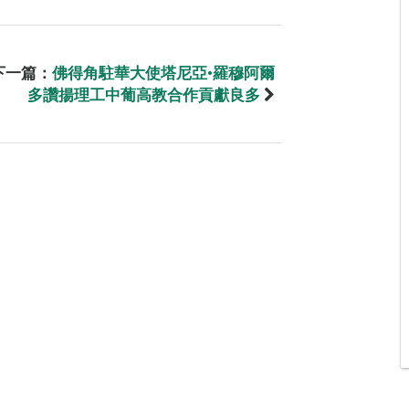
下一篇：
佛得角駐華大使塔尼亞•羅穆阿爾
多讚揚理工中葡高教合作貢獻良多