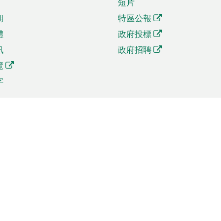
短片
期
特區公報
體
政府投標
訊
政府招聘
覽
字
及貿易
相關連結
資
手機應用程式目錄
貿會展
社交媒體目錄
商機和服務
專題網站目錄
訊
RSS訂閱目錄
權
表格下載