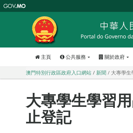
澳
門
特
別
行
政
區
政
府
入
口
網
站
主頁
公共服務
關於政府
澳門特別行政區政府入口網站
新聞
大專學生
大專學生學習用
止登記