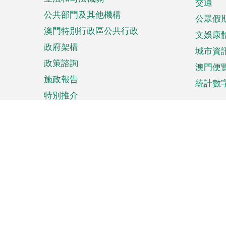
單
交通
公共部門及其他機構
公眾假
澳門特別行政區公共行政
文娛康
政府架構
城市資
政策諮詢
澳門便
施政報告
統計數
特別推介
來澳旅遊
商務
計劃行程
貿易投
觀光
澳門經
娛樂消閒
中小企
購物
市場資
節日盛事
知識產