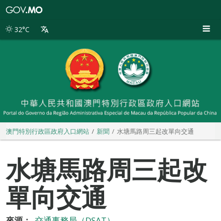
澳
門
特
32°C
別
行
政
區
政
府
入
口
網
站
澳門特別行政區政府入口網站
新聞
水塘馬路周三起改單向交通
水塘馬路周三起改
單向交通
來源：
交通事務局（DSAT）