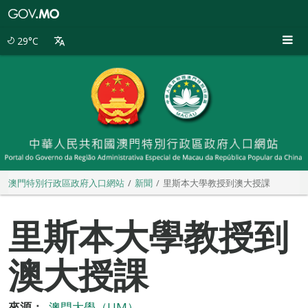
澳
門
特
29°C
別
行
政
區
政
府
入
口
網
站
澳門特別行政區政府入口網站
新聞
里斯本大學教授到澳大授課
里斯本大學教授到
澳大授課
來源：
澳門大學（UM）