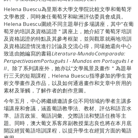
Helena Buescu為里斯本大學文學院比較文學和葡萄牙
文學教授，同時兼任葡萄牙和歐洲評估委員會成員。
Helena Buescu圍繞不同主題舉行多場講座，其中“在葡
萄牙的培訓及資格認證＂講座上，她介紹了葡萄牙培訓
及資格認證的特點及其參考框架，並與觀眾就兩地培訓
及資格認證情況進行討論及交流心得，同場她還向中心
致送由她編寫的書籍
Literatura-Mundo
Comparada:
Perspectivas
em
Português I - Mundos em Português I e
II
。除了系列講座外，她亦以“文學風景及畫作＂為題舉
行三天的短期課程，Helena Buescu指導參加的學生賞
析文學畫作及作品，以及如何通過畫作和文章中所用的
素材及筆觸，了解作者的創作意圖。
今年五月，中心將繼續邀請多位不同領域的學者主講多
場講座和會議，涵蓋葡語教學法、教材、評估和語言水
準、語言政策、葡語詞彙、交際語法和雙語任務等主
題。同時，澳大葡文系客席副教授葉志良也將在本月底
開設經貿葡語培訓課程，以提升學生在經貿方面的葡語
應用。