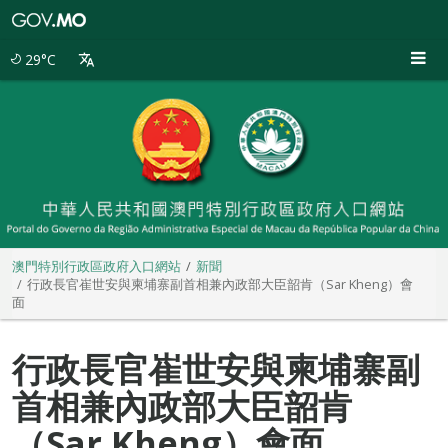
澳
門
特
29°C
別
行
政
區
政
府
入
口
網
站
澳門特別行政區政府入口網站
新聞
行政長官崔世安與柬埔寨副首相兼內政部大臣韶肯（Sar Kheng）會
面
行政長官崔世安與柬埔寨副
首相兼內政部大臣韶肯
（Sar Kheng）會面