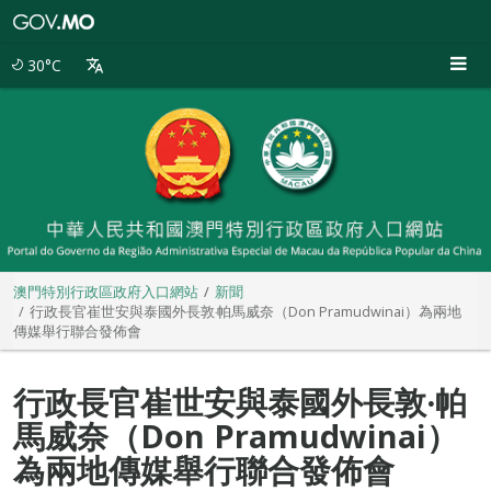
澳
門
特
30°C
別
行
政
區
政
府
入
口
網
站
澳門特別行政區政府入口網站
新聞
行政長官崔世安與泰國外長敦‧帕馬威奈（Don Pramudwinai）為兩地
傳媒舉行聯合發佈會
行政長官崔世安與泰國外長敦‧帕
馬威奈（Don Pramudwinai）
為兩地傳媒舉行聯合發佈會