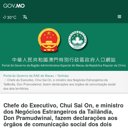
Portal
do
Governo
30°C
da
RAE
de
Macau
Portal do Governo da RAE de Macau
Notícias
Chefe do Executivo, Chui Sai On, e ministro dos Negócios Estrangeiros da
Tailândia, Don Pramudwinai, fazem declarações aos órgãos de comunicação social
dos dois territórios.
Chefe do Executivo, Chui Sai On, e ministro
dos Negócios Estrangeiros da Tailândia,
Don Pramudwinai, fazem declarações aos
órgãos de comunicação social dos dois