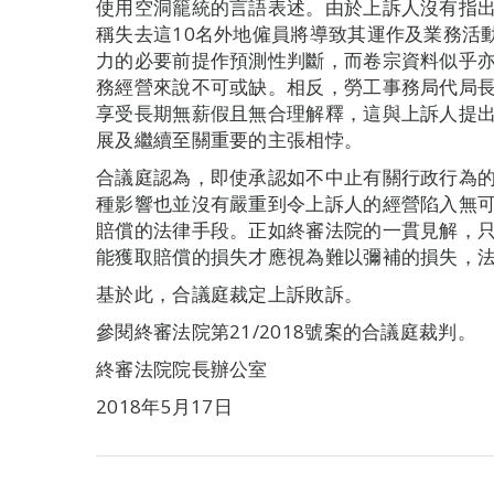
使用空洞籠統的言語表述。由於上訴人沒有指
稱失去這10名外地僱員將導致其運作及業務活
力的必要前提作預測性判斷，而卷宗資料似乎亦
務經營來說不可或缺。相反，勞工事務局代局長
享受長期無薪假且無合理解釋，這與上訴人提出
展及繼續至關重要的主張相悖。
合議庭認為，即使承認如不中止有關行政行為
種影響也並沒有嚴重到令上訴人的經營陷入無
賠償的法律手段。正如終審法院的一貫見解，
能獲取賠償的損失才應視為難以彌補的損失，
基於此，合議庭裁定上訴敗訴。
參閱終審法院第21/2018號案的合議庭裁判。
終審法院院長辦公室
2018年5月17日