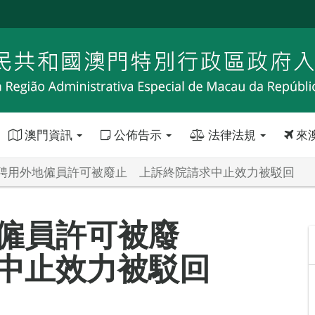
澳門資訊
公佈告示
法律法規
來
聘用外地僱員許可被廢止 上訴終院請求中止效力被駁回
僱員許可被廢
中止效力被駁回