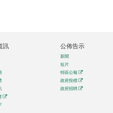
資訊
公佈告示
新聞
短片
期
特區公報
體
政府投標
訊
政府招聘
覽
字