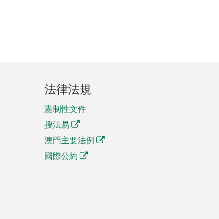
法律法規
憲制性文件
搜法易
澳門主要法例
國際公約