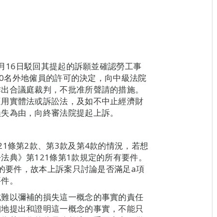
0月16日駁回其提起的訴願並確認勞工事
用10名外地僱員的許可的決定，向中級法院
作出合議庭裁判，不批准所聲請的措施。
適用實體法或訴訟法，及如不中止經濟財
損失為由，向終審法院提起上訴。
1條第2款、第3款及第4款的情況，若想
法典》第121條第1款規定的所有要件。
項的要件，故本上訴案只討論是否滿足a項
要件。
成難以彌補的損失這一概念的事實的責任
細地提出和證明這一概念的事實，不能只