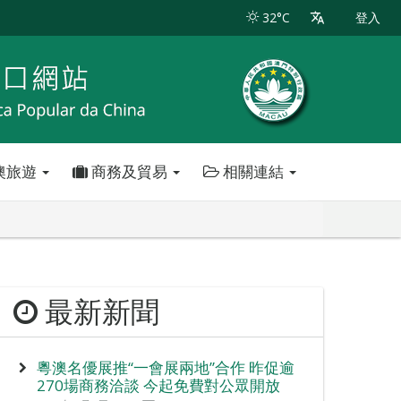
32°C
登入
澳旅遊
商務及貿易
相關連結
最新新聞
粵澳名優展推“一會展兩地”合作 昨促逾
270場商務洽談 今起免費對公眾開放