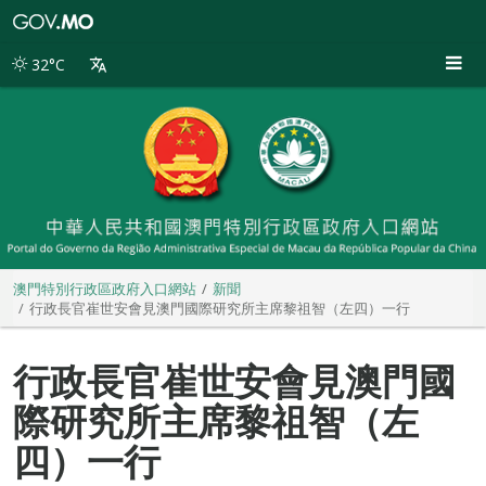
澳
門
特
32°C
別
行
政
區
政
府
入
口
網
站
澳門特別行政區政府入口網站
新聞
行政長官崔世安會見澳門國際研究所主席黎祖智（左四）一行
行政長官崔世安會見澳門國
際研究所主席黎祖智（左
四）一行