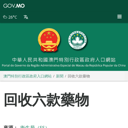
澳
門
特
26°C
別
行
政
區
政
府
入
口
網
站
澳門特別行政區政府入口網站
新聞
回收六款藥物
回收六款藥物
來源：
衛生局（SS）