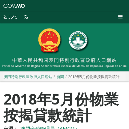
澳
門
特
35°C
別
行
政
區
政
府
入
口
網
站
澳門特別行政區政府入口網站
新聞
2018年5月份物業按揭貸款統計
2018年5月份物業
按揭貸款統計
來源：
澳門金融管理局（AMCM）