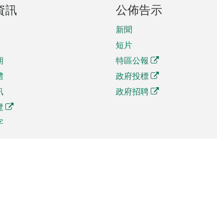
資訊
公佈告示
新聞
短片
期
特區公報
體
政府投標
訊
政府招聘
覽
字
及貿易
相關連結
資
手機應用程式目錄
貿會展
社交媒體目錄
商機和服務
專題網站目錄