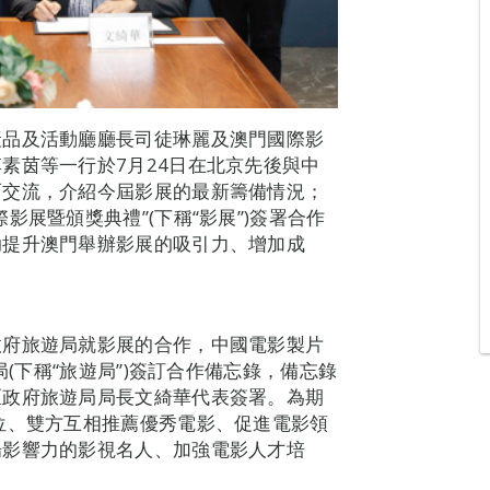
產品及活動廳廳長司徒琳麗及澳門國際影
素茵等一行於7月24日在北京先後與中
面交流，介紹今屆影展的最新籌備情況；
展暨頒獎典禮”(下稱“影展”)簽署合作
助提升澳門舉辦影展的吸引力、增加成
政府旅遊局就影展的合作，中國電影製片
局(下稱“旅遊局”)簽訂合作備忘錄，備忘錄
區政府旅遊局局長文綺華代表簽署。為期
位、雙方互相推薦優秀電影、促進電影領
場影響力的影視名人、加強電影人才培