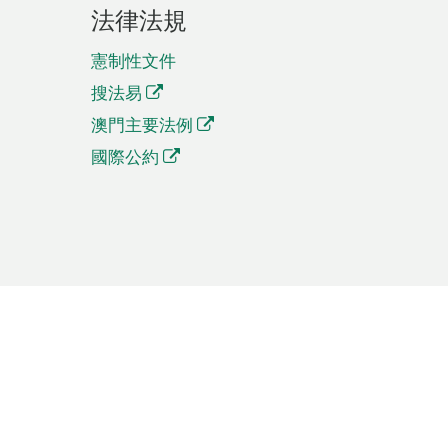
法律法規
憲制性文件
搜法易
澳門主要法例
國際公約