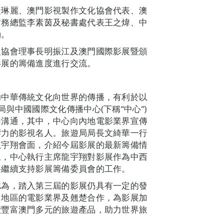
徒琳麗、澳門影視製作文化協會代表、澳
財務總監李素茵及秘書處代表王之煒、中
動。
人協會理事長明振江及澳門國際影展暨頒
影展的籌備進度進行交流。
助中華傳統文化向世界的傳播，有利於以
與中國國際文化傳播中心(下稱“中心”)
切溝通，其中，中心向內地電影業界宣傳
響力的影視名人。旅遊局局長文綺華一行
龍宇翔會面，介紹今屆影展的最新籌備情
上，中心執行主席龍宇翔對影展作為中西
將繼續支持影展籌備委員會的工作。
認為，踏入第三屆的影展仍具有一定的發
／地區的電影業界及翹楚合作，為影展加
續豐富澳門多元的旅遊產品，助力世界旅