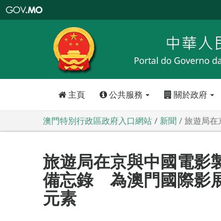
澳
門
特
別
行
政
區
政
府
入
口
網
站
主頁
公共服務
關於政府
澳門特別行政區政府入口網站
新聞
旅遊局在
旅遊局在京與中國電影
備忘錄 為澳門國際影
元素