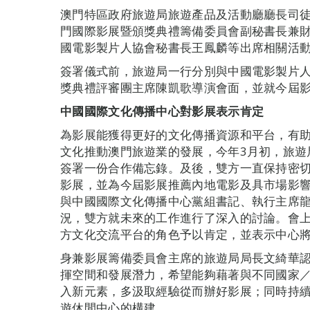
澳門特區政府旅遊局旅遊產品及活動廳廳長司
門國際影展暨頒獎典禮籌備委員會副秘書長兼
國電影製片人協會秘書長王鳳麟等出席相關活
簽署儀式前，旅遊局一行分別與中國電影製片
獎典禮評審團主席陳凱歌導演會面，並就今屆
中國國際文化傳播中心對影展表示肯定
為影展能獲得更好的文化傳播資源和平台，有
文化推動澳門旅遊業的發展，今年3月初，旅遊局
簽署一份合作備忘錄。及後，雙方一直保持密
影展，並為今屆影展推薦內地電影及具市場影
與中國國際文化傳播中心黨組書記、執行主席
況，雙方就未來的工作進行了深入的討論。會
方文化交流平台的角色予以肯定，並表示中心
身兼影展籌備委員會主席的旅遊局局長文綺華
揮空間和發展潛力，希望能夠藉著與不同國家
入新元素，多汲取經驗從而辦好影展；同時持
遊休閒中心的構建。