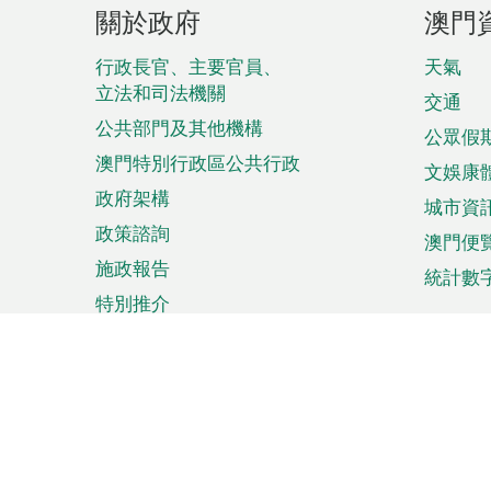
頁
關於政府
澳門
腳
菜
行政長官、主要官員、
天氣
立法和司法機關
單
交通
公共部門及其他機構
公眾假
澳門特別行政區公共行政
文娛康
政府架構
城市資
政策諮詢
澳門便
施政報告
統計數
特別推介
來澳旅遊
商務
計劃行程
貿易投
觀光
澳門經
娛樂消閒
中小企