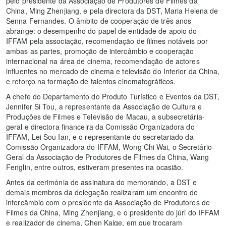
pelo presidente da Associação de Produtores de Filmes da
China, Ming Zhenjiang, e pela directora da DST, Maria Helena de
Senna Fernandes. O âmbito de cooperação de três anos
abrange: o desempenho do papel de entidade de apoio do
IFFAM pela associação, recomendação de filmes notáveis por
ambas as partes, promoção de intercâmbio e cooperação
internacional na área de cinema, recomendação de actores
influentes no mercado de cinema e televisão do Interior da China,
e reforço na formação de talentos cinematográficos.
A chefe do Departamento do Produto Turístico e Eventos da DST,
Jennifer Si Tou, a representante da Associação de Cultura e
Produções de Filmes e Televisão de Macau, a subsecretária-
geral e directora financeira da Comissão Organizadora do
IFFAM, Lei Sou Ian, e o representante do secretariado da
Comissão Organizadora do IFFAM, Wong Chi Wai, o Secretário-
Geral da Associação de Produtores de Filmes da China, Wang
Fenglin, entre outros, estiveram presentes na ocasião.
Antes da cerimónia de assinatura do memorando, a DST e
demais membros da delegação realizaram um encontro de
intercâmbio com o presidente da Associação de Produtores de
Filmes da China, Ming Zhenjiang, e o presidente do júri do IFFAM
e realizador de cinema, Chen Kaige, em que trocaram