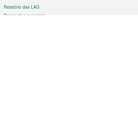
Relatório das LAG
Promoções especiais
Sobre a RAEM
Tempo
Transporte
Feriados
Cultura e lazer
Informação de Macau
Ficheiro sobre Macau
Estatísticas
Anúncios
Notícias
Vídeos