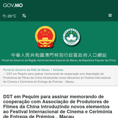
Portal
do
Governo
26°C
da
RAE
de
Macau
Portal do Governo da RAE de Macau
Notícias
DST em Pequim para assinar memorando de cooperação com Associação de
Produtores de Filmes da China introduzindo novos elementos ao Festival Internacional
de Cinema e Cerimónia de Entrega de Prémios．Macau
DST em Pequim para assinar memorando de
cooperação com Associação de Produtores de
Filmes da China introduzindo novos elementos
ao Festival Internacional de Cinema e Cerimónia
de Entrega de Prémios．Macau