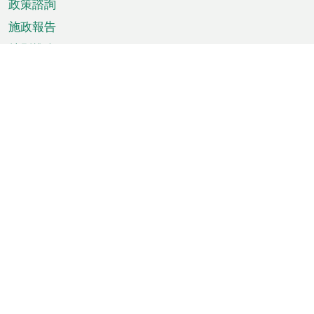
政策諮詢
施政報告
特別推介
澳門資訊
天氣
交通
公眾假期
文娛康體
城市資訊
澳門便覽
統計數字
公佈告示