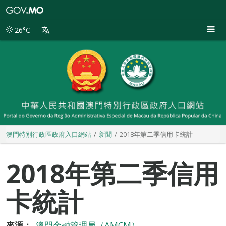
澳
門
特
26°C
別
行
政
區
政
府
入
口
網
站
澳門特別行政區政府入口網站
新聞
2018年第二季信用卡統計
2018年第二季信用
卡統計
來源：
澳門金融管理局（AMCM）