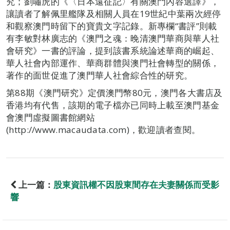
究；劉嘯虎的《〈日本遠征記〉有關澳門內容選譯》，
讓讀者了解佩里艦隊及相關人員在19世紀中葉兩次經停
和觀察澳門時留下的寶貴文字記錄。新專欄“書評”則載
有李敏對林廣志的《澳門之魂：晚清澳門華商與華人社
會研究》一書的評論，提到該書系統論述華商的崛起、
華人社會內部運作、華商群體與澳門社會轉型的關係，
著作的面世促進了澳門華人社會綜合性的研究。
第88期《澳門研究》定價澳門幣80元，澳門各大書店及
香港均有代售，該期的電子檔亦已同時上載至澳門基金
會澳門虛擬圖書館網站
(http://www.macaudata.com)，歡迎讀者查閱。
上一篇：
股東資訊權不因股東間存在夫妻關係而受影
響