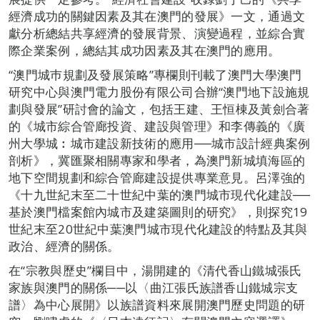
經濟成功的關鍵因素及其在澳門的發展》一文，通過文
獻分析總結共享經濟的發展背景、演變過程，並綜合實
際企業案例，總結其成功因素及其在澳門的應用。
“澳門城巿規劃及發展策略”專欄則刊載了澳門大學澳門
研究中心與澳門電力股份有限公司合辦“澳門地下設施規
劃與發展”研討會的論文，包括王建、王恒棟及黃劍合著
的《城市綜合管廊投資、建設與管理》和李傳義的《廣
州大學城︰城市建設新技術的應用──城市設計經典案例
剖析》，冀匯聚相關專家和學者，為澳門新城填海區的
地下空間規劃和綜合管廊建設提供專業意見。呂澤強的
《十九世紀末至二十世紀中葉的澳門城市現代化建設──
基於澳門檔案館內城市及建築圖則的研究》，則探究19
世紀末至20世紀中葉澳門城市現代化建設的特點及其與
政治、經濟的關係。
在“宗教與歷史”欄目中，湯開建的《清代香山鐵城張氏
家族與澳門的關係──以〈曲江張氏族譜香山鐵城宗支
譜〉為中心展開》以族譜資料來展開澳門歷史問題的研