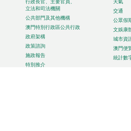
菜
行政長官、主要官員、
天氣
立法和司法機關
單
交通
公共部門及其他機構
公眾假
澳門特別行政區公共行政
文娛康
政府架構
城市資
政策諮詢
澳門便
施政報告
統計數
特別推介
來澳旅遊
商務
計劃行程
貿易投
觀光
澳門經
娛樂消閒
中小企
購物
市場資
節日盛事
知識產