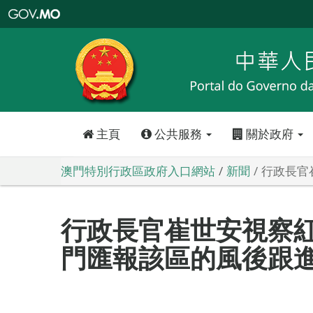
澳
門
特
別
行
政
區
政
府
入
口
網
站
主頁
公共服務
關於政府
澳門特別行政區政府入口網站
新聞
行政長官
行政長官崔世安視察
門匯報該區的風後跟