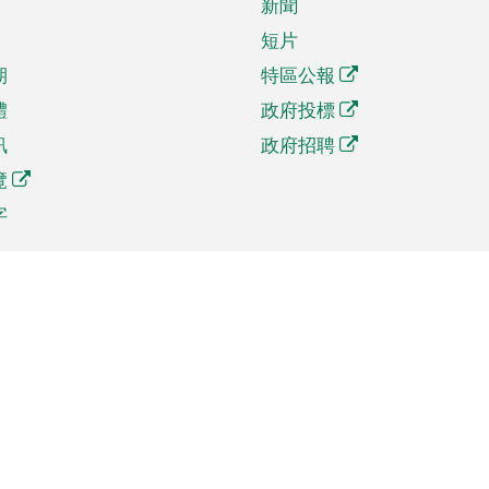
新聞
短片
期
特區公報
體
政府投標
訊
政府招聘
覽
字
及貿易
相關連結
資
手機應用程式目錄
貿會展
社交媒體目錄
商機和服務
專題網站目錄
訊
RSS訂閱目錄
權
表格下載