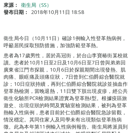
來源：
衛生局（SS）
發布日期：
2018年10月11日 18:58
衛生局今日（10月11日）確診1例輸入性登革熱病例，
呼籲居民採取預防措施，加強防範登革熱。
患者為17歲男性，居於高冠街，於台山李寶椿街某校就
讀。患者於10月1日至2日及10月6日至7日曾與弟弟回
廣東省江門市探親，10月6日於探親期間出現發熱、肌
肉痛、眼眶痛及頭痛症狀，7日曾到仁伯爵綜合醫院就
診；10日症狀持續，再到仁伯爵綜合醫院就診並抽血作
登革熱檢測，當晚退熱，11日雙下肢出現皮疹，經公共
衛生化驗所PCR檢測結果證實為登革熱Ⅰ型。根據疫區旅
遊史、出現症狀的時間及實驗室檢測結果，被列為登革
熱輸入性病例，患者目前於仁伯爵綜合醫院急診留觀，
情況穩定。其同住家人及同學未有出現類似登革熱病
徵。此為本年第11例輸入性病例報告。衛生局將派員到