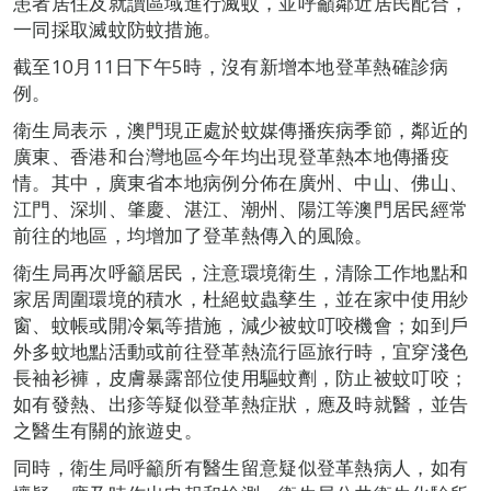
患者居住及就讀區域進行滅蚊，並呼籲鄰近居民配合，
一同採取滅蚊防蚊措施。
截至10月11日下午5時，沒有新增本地登革熱確診病
例。
衛生局表示，澳門現正處於蚊媒傳播疾病季節，鄰近的
廣東、香港和台灣地區今年均出現登革熱本地傳播疫
情。其中，廣東省本地病例分佈在廣州、中山、佛山、
江門、深圳、肇慶、湛江、潮州、陽江等澳門居民經常
前往的地區，均增加了登革熱傳入的風險。
衛生局再次呼籲居民，注意環境衛生，清除工作地點和
家居周圍環境的積水，杜絕蚊蟲孳生，並在家中使用紗
窗、蚊帳或開冷氣等措施，減少被蚊叮咬機會；如到戶
外多蚊地點活動或前往登革熱流行區旅行時，宜穿淺色
長袖衫褲，皮膚暴露部位使用驅蚊劑，防止被蚊叮咬；
如有發熱、出疹等疑似登革熱症狀，應及時就醫，並告
之醫生有關的旅遊史。
同時，衛生局呼籲所有醫生留意疑似登革熱病人，如有