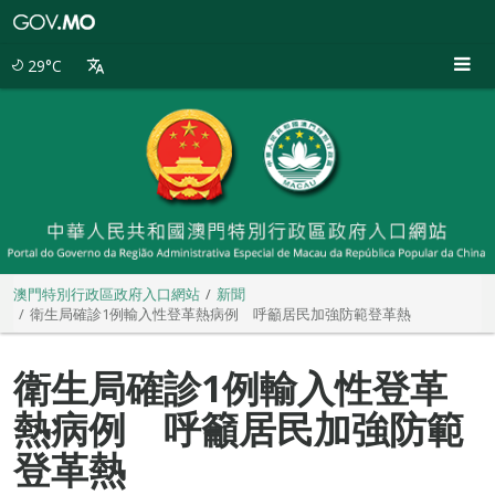
澳
門
特
29°C
別
行
政
區
政
府
入
口
網
站
澳門特別行政區政府入口網站
新聞
衛生局確診1例輸入性登革熱病例 呼籲居民加強防範登革熱
衛生局確診1例輸入性登革
熱病例 呼籲居民加強防範
登革熱