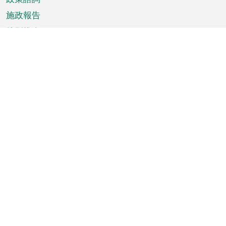
施政報告
特別推介
澳門資訊
天氣
交通
公眾假期
文娛康體
城市資訊
澳門便覽
統計數字
公佈告示
新聞