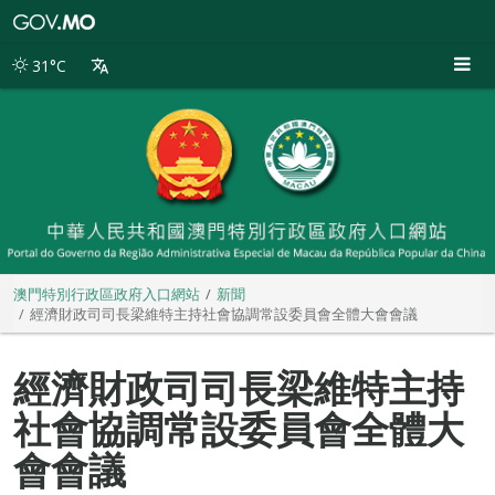
澳
門
特
31°C
別
行
政
區
政
府
入
口
網
站
澳門特別行政區政府入口網站
新聞
經濟財政司司長梁維特主持社會協調常設委員會全體大會會議
經濟財政司司長梁維特主持
社會協調常設委員會全體大
會會議