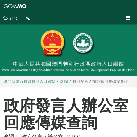
澳
門
特
31°C
別
行
政
區
政
府
入
口
網
站
澳門特別行政區政府入口網站
新聞
政府發言人辦公室回應傳媒查詢
政府發言人辦公室
回應傳媒查詢
來源：
政府發言人辦公室（GPV）