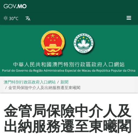
澳
門
特
30°C
別
行
政
區
政
府
入
口
網
站
澳門特別行政區政府入口網站
新聞
金管局保險中介人及出納服務遷至東曦閣
金管局保險中介人及
出納服務遷至東曦閣