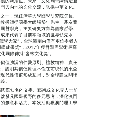
意義的新定位。未來，文化局會繼續透過
澳門與內地的文化交流，弘揚中華文化。
家之一，現任清華大學國學研究院院長、
陳教授師從國學大師張岱年先生、馮友蘭
中國哲學史，主要研究方向為儒家哲學、
的成果代表了目前本領域的世界領先水
“儒學大家”，全球範圍內僅有兩位學者入
國學成果獎”，2017年獲哲學界學術最高
文化國際傳播“會林文化獎”。
心價值強調的仁愛原則、禮教精神、責任
踐，說明其價值原理不僅在前現代的東亞
方現代性價值形成互補，對全球建立關聯
意義。
邀請國際知名的文學、藝術或文化界人士前
，啟發具國際視野的多元思考，深化澳門
絕的創意和活力。本次活動獲澳門理工學