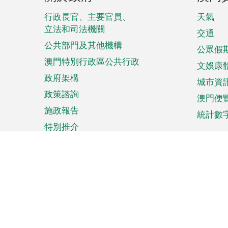
腳
菜
行政長官、主要官員、
天氣
立法和司法機關
單
交通
公共部門及其他機構
公眾假
澳門特別行政區公共行政
文娛康
政府架構
城市資
政策諮詢
澳門便
施政報告
統計數
特別推介
來澳旅遊
商務
計劃行程
貿易投
觀光
澳門經
娛樂消閒
中小企
購物
市場資