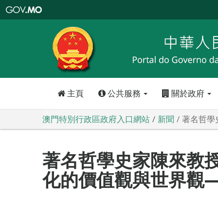
澳
門
特
別
行
政
區
政
府
入
口
網
站
主頁
公共服務
關於政府
澳門特別行政區政府入口網站
新聞
著名哲學
著名哲學史家陳來教授
化的價值觀與世界觀—