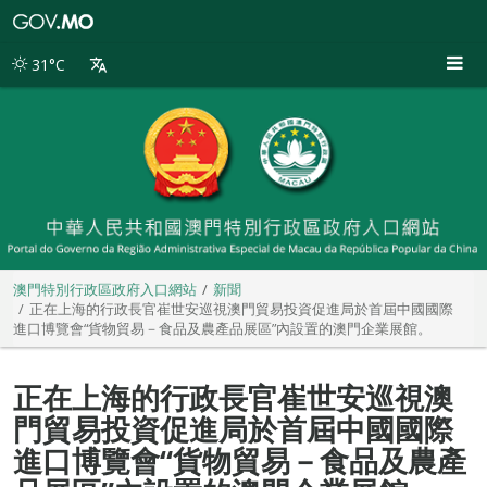
澳
門
特
31°C
別
行
政
區
政
府
入
口
網
站
澳門特別行政區政府入口網站
新聞
正在上海的行政長官崔世安巡視澳門貿易投資促進局於首屆中國國際
進口博覽會“貨物貿易－食品及農產品展區”內設置的澳門企業展館。
正在上海的行政長官崔世安巡視澳
門貿易投資促進局於首屆中國國際
進口博覽會“貨物貿易－食品及農產