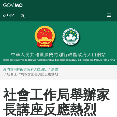
澳
門
特
34°C
別
行
政
區
政
府
入
口
網
站
澳門特別行政區政府入口網站
新聞
社會工作局舉辦家長講座反應熱烈
社會工作局舉辦家
長講座反應熱烈