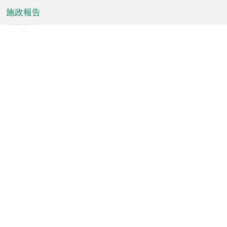
施政報告
特別推介
澳門資訊
天氣
交通
公眾假期
文娛康體
城市資訊
澳門便覽
統計數字
公佈告示
新聞