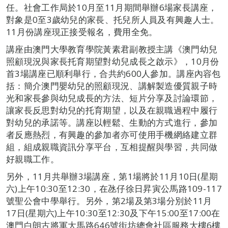
任。社會工作局於10月至11月期間舉辦6場家長講座，
對象是0至3歲幼兒的家長、托兒所人員及有興趣人士。
11月份講座現正接受報名，費用全免。
講座由澳門大學教育學院黃素君副教授主講《澳門幼兒
照顧現況與家長托育期望對幼兒成長之啟示》，10月份
首3場講座已順利舉行，合共約600人參加。講座內容包
括：簡介澳門嬰幼兒的照顧現況、講解製造優質親子時
光和家長參與幼兒成長的方法、短片分享及討論環節，
讓家長反思對幼兒的托育期望，以及在親職過程中履行
對幼兒的承諾等。講座以輕鬆、生動的方式進行，參加
者反應熱烈，有興趣的參加者亦可使用手機網絡建立群
組，組成親職資訊分享平台，互相提醒與學習，共同做
好親職工作。
另外，11月共舉辦3場講座，第1場將於11月10日(星期
六)上午10:30至12:30，在氹仔徐日昇寅公馬路109-117
號聖公會中學舉行。另外，第2場及第3場分別於11月
17日(星期六)上午10:30至12:30及下午15:00至17:00在
澳門白朗古將軍大馬路646號街坊總會社區服務大樓6樓