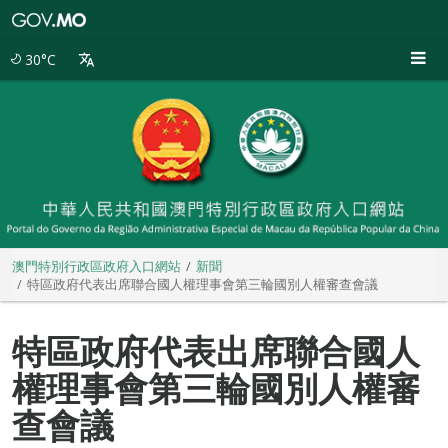
澳
門
特
30°C
別
行
政
區
政
府
入
口
網
站
澳門特別行政區政府入口網站
新聞
特區政府代表出席聯合國人權理事會第三輪國別人權審查會議
特區政府代表出席聯合國人
權理事會第三輪國別人權審
查會議