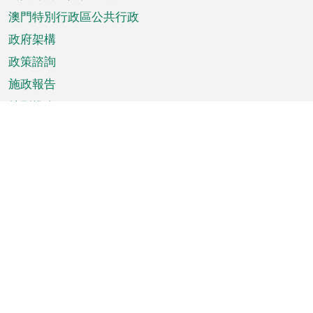
單
澳門特別行政區公共行政
政府架構
政策諮詢
施政報告
特別推介
澳門資訊
天氣
交通
公眾假期
文娛康體
城市資訊
澳門便覽
統計數字