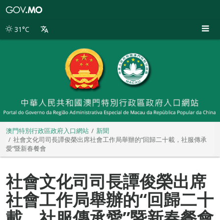
澳
門
特
31°C
別
行
政
區
政
府
入
口
網
站
澳門特別行政區政府入口網站
新聞
社會文化司司長譚俊榮出席社會工作局舉辦的“回歸二十載，社服傳承
愛”暨新春餐會
社會文化司司長譚俊榮出席
社會工作局舉辦的“回歸二十
載，社服傳承愛”暨新春餐會