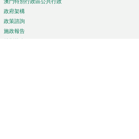
澳門特別行政區公共行政
政府架構
政策諮詢
施政報告
特別推介
澳門資訊
天氣
交通
公眾假期
文娛康體
城市資訊
澳門便覽
統計數字