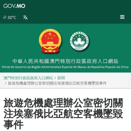
澳
門
特
30°C
別
行
政
區
政
府
入
口
網
站
澳門特別行政區政府入口網站
新聞
旅遊危機處理辦公室密切關注埃塞俄比亞航空客機墜毀事件
旅遊危機處理辦公室密切關
注埃塞俄比亞航空客機墜毀
事件